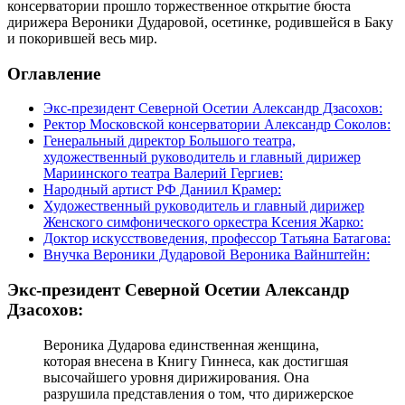
консерватории прошло торжественное открытие бюста
дирижера Вероники Дударовой, осетинке, родившейся в Баку
и покорившей весь мир.
Оглавление
Экс-президент Северной Осетии Александр Дзасохов:
Ректор Московской консерватории Александр Соколов:
Генеральный директор Большого театра,
художественный руководитель и главный дирижер
Мариинского театра Валерий Гергиев:
Народный артист РФ Даниил Крамер:
Художественный руководитель и главный дирижер
Женского симфонического оркестра Ксения Жарко:
Доктор искусствоведения, профессор Татьяна Батагова:
Внучка Вероники Дударовой Вероника Вайнштейн:
Экс-президент Северной Осетии Александр
Дзасохов:
Вероника Дударова единственная женщина,
которая внесена в Книгу Гиннеса, как достигшая
высочайшего уровня дирижирования. Она
разрушила представления о том, что дирижерское