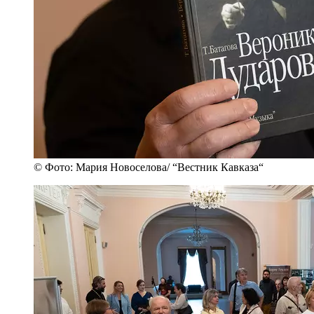
© Фото: Мария Новоселова/ “Вестник Кавказа“