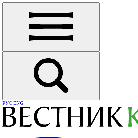
РУС
ENG