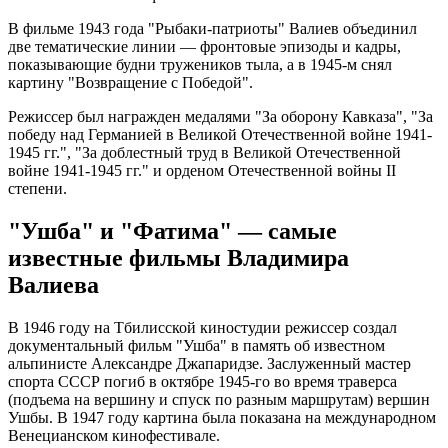
В фильме 1943 года "Рыбаки-патриоты" Валиев объединил
две тематические линии — фронтовые эпизоды и кадры,
показывающие будни тружеников тыла, а в 1945-м снял
картину "Возвращение с Победой".
Режиссер был награжден медалями "За оборону Кавказа", "За
победу над Германией в Великой Отечественной войне 1941-
1945 гг.", "За доблестный труд в Великой Отечественной
войне 1941-1945 гг." и орденом Отечественной войны II
степени.
"Ушба" и "Фатима" — самые
известные фильмы Владимира
Валиева
В 1946 году на Тбилисской киностудии режиссер создал
документальный фильм "Ушба" в память об известном
альпинисте Александре Джапаридзе. Заслуженный мастер
спорта СССР погиб в октябре 1945-го во время траверса
(подъема на вершину и спуск по разным маршрутам) вершин
Ушбы. В 1947 году картина была показана на международном
Венецианском кинофестивале.