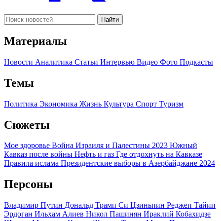
Найти
Материалы
Новости
Аналитика
Статьи
Интервью
Видео
Фото
Подкасты
Темы
Политика
Экономика
Жизнь
Культура
Спорт
Туризм
Сюжеты
Мое здоровье
Война Израиля и Палестины 2023
Южный
Кавказ после войны
Нефть и газ
Где отдохнуть на Кавказе
Правила ислама
Президентские выборы в Азербайджане 2024
Персоны
Владимир Путин
Дональд Трамп
Си Цзиньпин
Реджеп Тайип
Эрдоган
Ильхам Алиев
Никол Пашинян
Ираклий Кобахидзе