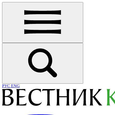
РУС
ENG