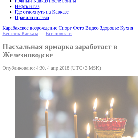
Южный Кавказ после войны
Нефть и газ
Где отдохнуть на Кавказе
Правила ислама
Карабахское возрождение
Спорт
Фото
Видео
Здоровье
Кухня
Вестник Кавказа
—
Все новости
Пасхальная ярмарка заработает в
Железноводске
Опубликовано: 4:30, 4 апр 2018 (UTC+3 MSK)