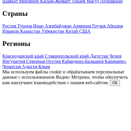
Шавкат Мирзиеев
Касым-Жомарт Токаев
Масуд Пезешкиан
Страны
Россия
Турция
Иран
Азербайджан
Армения
Грузия
Абхазия
Израиль
Казахстан
Узбекистан
Китай
США
Регионы
Краснодарский край
Ставропольский край
Дагестан
Чечня
Ингушетия
Северная Осетия
Кабардино-Балкария
Карачаево-
Черкесия
Адыгея
Крым
Мы используем файлы cookie и обрабатываем персональные
данные с использованием Яндекс Метрики, чтобы обеспечить
вам наилучшее взаимодействие с нашим веб-сайтом.
ОК