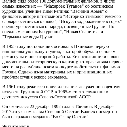
Валиев снял более 100 документальных фильмов, в числе
самых известных — "Махарбек Туганов" об осетинском
художнике, ученике Ильи Репина; "Василий Абаев" о
филологе, авторе пятитомного "Историко-этимологического
словаря осетинского языка"; "Искусство, рожденное в горах"
о культуре осетинского народа; посвященные Грузии "По
снежным склонам Бакуриани", "Новая Сванетия" и
"Термальные воды Грузии".
В 1955 году постановщик основал в Цхинвале первую
национальную школу-студию, в которой обучали основам
режиссуры и операторской работы. Ее воспитанники сняли
документально-историческую картину, которая заняла первое
место на республиканском конкурсе любительских фильмов
Грузии. Однако из-за материальных и организационных
проблем студия вскоре закрылась.
В 1961 году режиссер получил звание заслуженного деятеля
искусств Грузинской ССР, в 1965-м стал заслуженным
деятелем искусств Северо-Осетинской АССР.
Он скончался 23 декабря 1992 года в Тбилиси. В декабре
2017-го указом главы Северной Осетии Валиев посмертно
был награжден медалью "Во Славу Осетии".
Читайте нас в