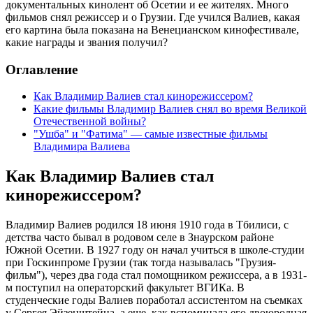
документальных кинолент об Осетии и ее жителях. Много
фильмов снял режиссер и о Грузии. Где учился Валиев, какая
его картина была показана на Венецианском кинофестивале,
какие награды и звания получил?
Оглавление
Как Владимир Валиев стал кинорежиссером?
Какие фильмы Владимир Валиев снял во время Великой
Отечественной войны?
"Ушба" и "Фатима" — самые известные фильмы
Владимира Валиева
Как Владимир Валиев стал
кинорежиссером?
Владимир Валиев родился 18 июня 1910 года в Тбилиси, с
детства часто бывал в родовом селе в Знаурском районе
Южной Осетии. В 1927 году он начал учиться в школе-студии
при Госкинпроме Грузии (так тогда называлась "Грузия-
фильм"), через два года стал помощником режиссера, а в 1931-
м поступил на операторский факультет ВГИКа. В
студенческие годы Валиев поработал ассистентом на съемках
у Сергея Эйзенштейна, а еще, как вспоминала его двоюродная