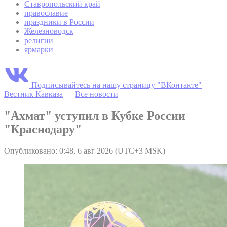
Ставропольский край
православие
праздники в России
Железноводск
религии
ярмарки
Подписывайтесь на нашу страницу "ВКонтакте"
Вестник Кавказа
—
Все новости
"Ахмат" уступил в Кубке России
"Краснодару"
Опубликовано: 0:48, 6 авг 2026 (UTC+3 MSK)