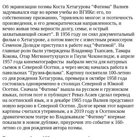
Об экранизации поэмы Коста Хетагурова "Фатима" Валиев
задумывался еще во время учебы во ВГИКе: его, по
собственному признанию, "привлекло многое: и поэтичность
произведения, и его демократическая направленность, и
вечно живая тема верности долгу, семье, и острый
захватывающий сюжет". В 1956 году он снял документальный
фильм о Хетагурове, а потом вместе с известным режиссером
Семеном Долидзе приступил к работе над "Фатимой". На
главные роли были утверждены Владимир Тхапсаев, Тамара
Кокова, Отар Мегвинетухуцеси и Гиули Чохонелидзе, в апреле
1957 года кинематографисты выбрали места для натурных
съемок в Северной Осетии, а через месяц началась работа в
павильонах "Грузия-фильма". Картину посвятили 100-летию
со дня рождения Хетагурова, премьера в октябре 1958 года
состоялась одновременно в столицах Северной и Южной
Осетии. Сначала "Фатима" вышла на русском и грузинском
языках, потом поэт и публицист Реваз Асаев сделал перевод
на осетинский язык, и в декабре 1965 года Валиев представил
новую версию в Северной Осетии. Долгое время этот вариант
картины считался утерянным, а в 2019 году в Осетинском
драматическом театре во Владикавказе "Фатиму" впервые
показали в новом дубляже, приурочив это событие к 160-
летию со дня рождения автора поэмы.