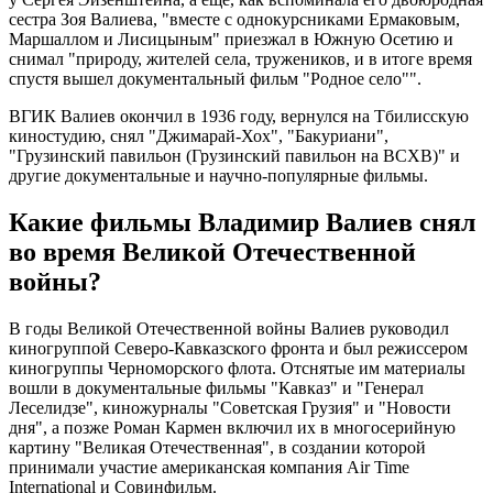
сестра Зоя Валиева, "вместе с однокурсниками Ермаковым,
Маршаллом и Лисицыным" приезжал в Южную Осетию и
снимал "природу, жителей села, тружеников, и в итоге время
спустя вышел документальный фильм "Родное село"".
ВГИК Валиев окончил в 1936 году, вернулся на Тбилисскую
киностудию, снял "Джимарай-Хох", "Бакуриани",
"Грузинский павильон (Грузинский павильон на ВСХВ)" и
другие документальные и научно-популярные фильмы.
Какие фильмы Владимир Валиев снял
во время Великой Отечественной
войны?
В годы Великой Отечественной войны Валиев руководил
киногруппой Северо-Кавказского фронта и был режиссером
киногруппы Черноморского флота. Отснятые им материалы
вошли в документальные фильмы "Кавказ" и "Генерал
Леселидзе", киножурналы "Советская Грузия" и "Новости
дня", а позже Роман Кармен включил их в многосерийную
картину "Великая Отечественная", в создании которой
принимали участие американская компания Air Time
International и Совинфильм.