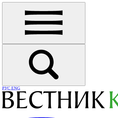
РУС
ENG