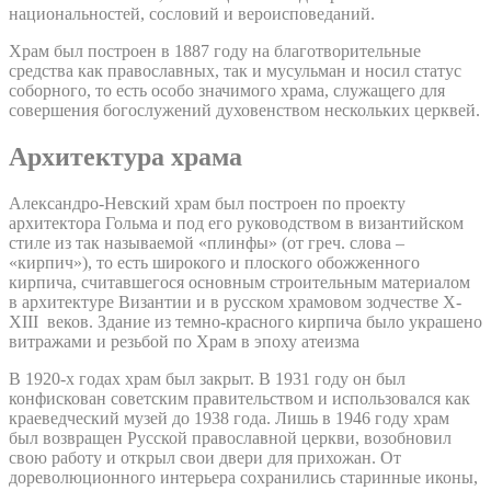
национальностей, сословий и вероисповеданий.
Храм был построен в 1887 году на благотворительные
средства как православных, так и мусульман и носил статус
соборного, то есть особо значимого храма, служащего для
совершения богослужений духовенством нескольких церквей.
Архитектура храма
Александро-Невский храм был построен по проекту
архитектора Гольма и под его руководством в византийском
стиле из так называемой «плинфы» (от греч. слова –
«кирпич»), то есть широкого и плоского обожженного
кирпича, считавшегося основным строительным материалом
в архитектуре Византии и в русском храмовом зодчестве X-
XIII веков. Здание из темно-красного кирпича было украшено
витражами и резьбой по Храм в эпоху атеизма
В 1920-х годах храм был закрыт. В 1931 году он был
конфискован советским правительством и использовался как
краеведческий музей до 1938 года. Лишь в 1946 году храм
был возвращен Русской православной церкви, возобновил
свою работу и открыл свои двери для прихожан. От
дореволюционного интерьера сохранились старинные иконы,