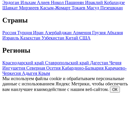
Эрдоган
Ильхам Алиев
Никол Пашинян
Ираклий Кобахидзе
Шавкат Мирзиеев
Касым-Жомарт Токаев
Масуд Пезешкиан
Страны
Россия
Турция
Иран
Азербайджан
Армения
Грузия
Абхазия
Израиль
Казахстан
Узбекистан
Китай
США
Регионы
Краснодарский край
Ставропольский край
Дагестан
Чечня
Ингушетия
Северная Осетия
Кабардино-Балкария
Карачаево-
Черкесия
Адыгея
Крым
Мы используем файлы cookie и обрабатываем персональные
данные с использованием Яндекс Метрики, чтобы обеспечить
вам наилучшее взаимодействие с нашим веб-сайтом.
ОК