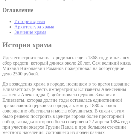
Оглавление
История храма
Архитектура храма
Значение храма
История храма
Идея его строительства зародилась еще в 1868 году, и начался
сбор средств, который длился около 20 лет. Сам великий князь
Михаил Николаевич Романов пожертвовал на богоугодное
дело 2500 рублей.
До возведения храма в городе, носившем в то время название
Елизаветполь (в честь императрицы Елизаветы Алексеевны
— жены Александра I), действовала церковь Захария и
Елизаветы, которая долгие годы оставалась единственной
православной церковью города, а к концу 1880-х годов
совершенно обветшала и могла обрушиться. В связи с этим
было решено построить в центре города более просторный
собор, закладка которого была совершена 22 апреля 1884 года
при участии экзарха Грузии Павла и при большом стечении
местного населения, состоящего из людей разных