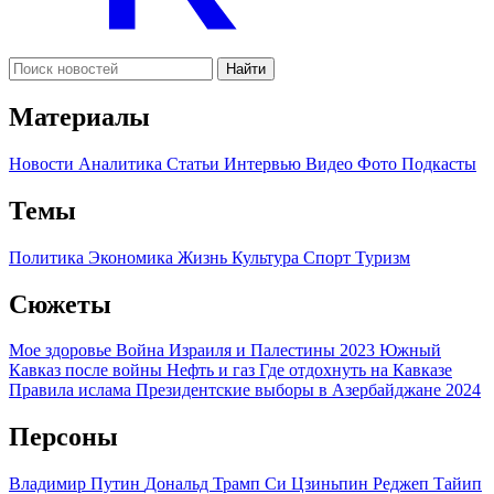
Найти
Материалы
Новости
Аналитика
Статьи
Интервью
Видео
Фото
Подкасты
Темы
Политика
Экономика
Жизнь
Культура
Спорт
Туризм
Сюжеты
Мое здоровье
Война Израиля и Палестины 2023
Южный
Кавказ после войны
Нефть и газ
Где отдохнуть на Кавказе
Правила ислама
Президентские выборы в Азербайджане 2024
Персоны
Владимир Путин
Дональд Трамп
Си Цзиньпин
Реджеп Тайип