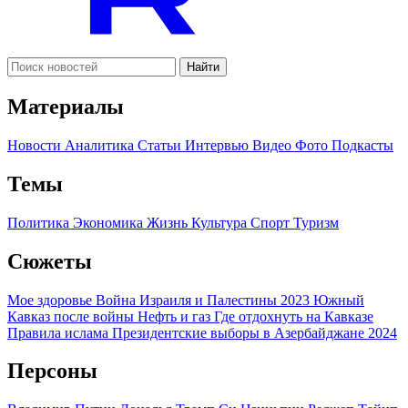
Найти
Материалы
Новости
Аналитика
Статьи
Интервью
Видео
Фото
Подкасты
Темы
Политика
Экономика
Жизнь
Культура
Спорт
Туризм
Сюжеты
Мое здоровье
Война Израиля и Палестины 2023
Южный
Кавказ после войны
Нефть и газ
Где отдохнуть на Кавказе
Правила ислама
Президентские выборы в Азербайджане 2024
Персоны