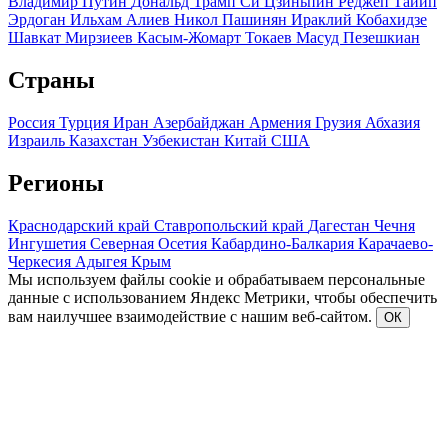
Владимир Путин
Дональд Трамп
Си Цзиньпин
Реджеп Тайип
Эрдоган
Ильхам Алиев
Никол Пашинян
Ираклий Кобахидзе
Шавкат Мирзиеев
Касым-Жомарт Токаев
Масуд Пезешкиан
Страны
Россия
Турция
Иран
Азербайджан
Армения
Грузия
Абхазия
Израиль
Казахстан
Узбекистан
Китай
США
Регионы
Краснодарский край
Ставропольский край
Дагестан
Чечня
Ингушетия
Северная Осетия
Кабардино-Балкария
Карачаево-
Черкесия
Адыгея
Крым
Мы используем файлы cookie и обрабатываем персональные
данные с использованием Яндекс Метрики, чтобы обеспечить
вам наилучшее взаимодействие с нашим веб-сайтом.
ОК