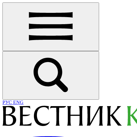
РУС
ENG