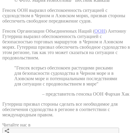
© Фото: Мария Новоселова/ “Вестник Кавказа“
Генсек ООН выразил обеспокоенность ситуацией с
судоходством в Черном и Азовском морях, призвав стороны
обеспечить свободное передвижение судов.
Генсек Организации Объединенных Наций (
ООН
) Антониу
Гутерриш выразил обеспокоенность ситуацией с
безопасностью торговых маршрутов в Черном и Азовском
морях. Гутерриш призвал обеспечить свободное судоходство в
этом регионе, так как это может сказаться на ситуации с
продовольствием.
"Генсек всерьез обеспокоен растущими рисками
для безопасности судоходства в Черном море и в
Азовском море и потенциальными последствиями
для ситуации с продовольствием в мире"
– представитель генсека ООН Фархан Хак
Гутерриш призвал стороны сделать все необходимое для
обеспечения судоходства в регионе в соответствии с
международным правом.
Читайте нас в