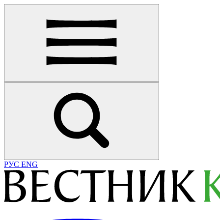
РУС
ENG