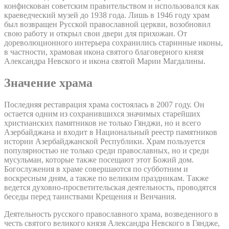
конфискован советским правительством и использовался как
краеведческий музей до 1938 года. Лишь в 1946 году храм
был возвращен Русской православной церкви, возобновил
свою работу и открыл свои двери для прихожан. От
дореволюционного интерьера сохранились старинные иконы,
в частности, храмовая икона святого благоверного князя
Александра Невского и икона святой Марии Магдалины.
Значение храма
Последняя реставрация храма состоялась в 2007 году. Он
остается одним из сохранившихся значимых старейших
христианских памятников не только Гянджи, но и всего
Азербайджана и входит в Национальный реестр памятников
истории Азербайджанской Республики. Храм пользуется
популярностью не только среди православных, но и среди
мусульман, которые также посещают этот Божий дом.
Богослужения в храме совершаются по субботним и
воскресным дням, а также по великим праздникам. Также
ведется духовно-просветительская деятельность, проводятся
беседы перед таинствами Крещения и Венчания.
Деятельность русского православного храма, возведенного в
честь святого великого князя Александра Невского в Гяндже,