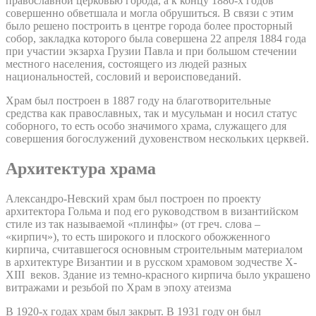
православной церковью города, а к концу 1880-х годов
совершенно обветшала и могла обрушиться. В связи с этим
было решено построить в центре города более просторный
собор, закладка которого была совершена 22 апреля 1884 года
при участии экзарха Грузии Павла и при большом стечении
местного населения, состоящего из людей разных
национальностей, сословий и вероисповеданий.
Храм был построен в 1887 году на благотворительные
средства как православных, так и мусульман и носил статус
соборного, то есть особо значимого храма, служащего для
совершения богослужений духовенством нескольких церквей.
Архитектура храма
Александро-Невский храм был построен по проекту
архитектора Гольма и под его руководством в византийском
стиле из так называемой «плинфы» (от греч. слова –
«кирпич»), то есть широкого и плоского обожженного
кирпича, считавшегося основным строительным материалом
в архитектуре Византии и в русском храмовом зодчестве X-
XIII веков. Здание из темно-красного кирпича было украшено
витражами и резьбой по Храм в эпоху атеизма
В 1920-х годах храм был закрыт. В 1931 году он был