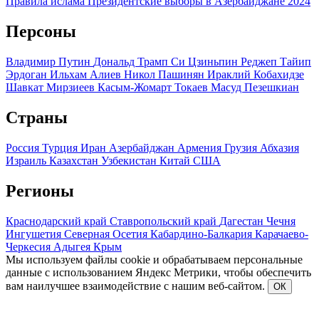
Правила ислама
Президентские выборы в Азербайджане 2024
Персоны
Владимир Путин
Дональд Трамп
Си Цзиньпин
Реджеп Тайип
Эрдоган
Ильхам Алиев
Никол Пашинян
Ираклий Кобахидзе
Шавкат Мирзиеев
Касым-Жомарт Токаев
Масуд Пезешкиан
Страны
Россия
Турция
Иран
Азербайджан
Армения
Грузия
Абхазия
Израиль
Казахстан
Узбекистан
Китай
США
Регионы
Краснодарский край
Ставропольский край
Дагестан
Чечня
Ингушетия
Северная Осетия
Кабардино-Балкария
Карачаево-
Черкесия
Адыгея
Крым
Мы используем файлы cookie и обрабатываем персональные
данные с использованием Яндекс Метрики, чтобы обеспечить
вам наилучшее взаимодействие с нашим веб-сайтом.
ОК