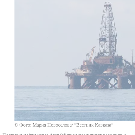
© Фото: Мария Новоселова/ “Вестник Кавказа“