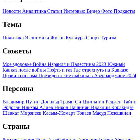
Новости
Аналитика
Статьи
Интервью
Видео
Фото
Подкасты
Темы
Политика
Экономика
Жизнь
Культура
Спорт
Туризм
Сюжеты
Мое здоровье
Война Израиля и Палестины 2023
Южный
Кавказ после войны
Нефть и газ
Где отдохнуть на Кавказе
Правила ислама
Президентские выборы в Азербайджане 2024
Персоны
Владимир Путин
Дональд Трамп
Си Цзиньпин
Реджеп Тайип
Эрдоган
Ильхам Алиев
Никол Пашинян
Ираклий Кобахидзе
Шавкат Мирзиеев
Касым-Жомарт Токаев
Масуд Пезешкиан
Страны
Россия
Турция
Иран
Азербайджан
Армения
Грузия
Абхазия