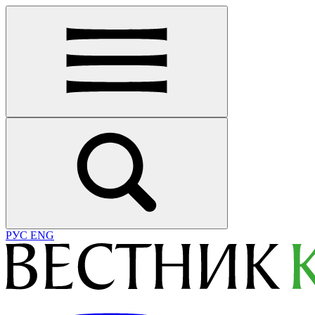
РУС
ENG