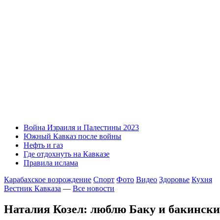
Война Израиля и Палестины 2023
Южный Кавказ после войны
Нефть и газ
Где отдохнуть на Кавказе
Правила ислама
Карабахское возрождение
Спорт
Фото
Видео
Здоровье
Кухня
Вестник Кавказа
—
Все новости
Наталия Козел: люблю Баку и бакински