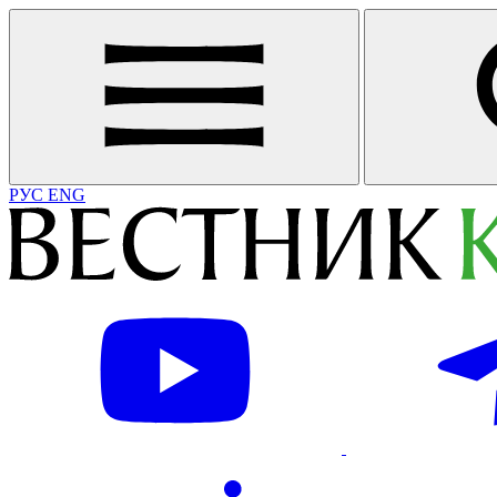
РУС
ENG