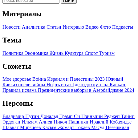
Найти
Материалы
Новости
Аналитика
Статьи
Интервью
Видео
Фото
Подкасты
Темы
Политика
Экономика
Жизнь
Культура
Спорт
Туризм
Сюжеты
Мое здоровье
Война Израиля и Палестины 2023
Южный
Кавказ после войны
Нефть и газ
Где отдохнуть на Кавказе
Правила ислама
Президентские выборы в Азербайджане 2024
Персоны
Владимир Путин
Дональд Трамп
Си Цзиньпин
Реджеп Тайип
Эрдоган
Ильхам Алиев
Никол Пашинян
Ираклий Кобахидзе
Шавкат Мирзиеев
Касым-Жомарт Токаев
Масуд Пезешкиан