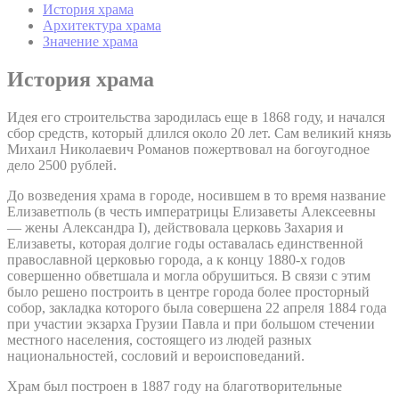
История храма
Архитектура храма
Значение храма
История храма
Идея его строительства зародилась еще в 1868 году, и начался
сбор средств, который длился около 20 лет. Сам великий князь
Михаил Николаевич Романов пожертвовал на богоугодное
дело 2500 рублей.
До возведения храма в городе, носившем в то время название
Елизаветполь (в честь императрицы Елизаветы Алексеевны
— жены Александра I), действовала церковь Захария и
Елизаветы, которая долгие годы оставалась единственной
православной церковью города, а к концу 1880-х годов
совершенно обветшала и могла обрушиться. В связи с этим
было решено построить в центре города более просторный
собор, закладка которого была совершена 22 апреля 1884 года
при участии экзарха Грузии Павла и при большом стечении
местного населения, состоящего из людей разных
национальностей, сословий и вероисповеданий.
Храм был построен в 1887 году на благотворительные