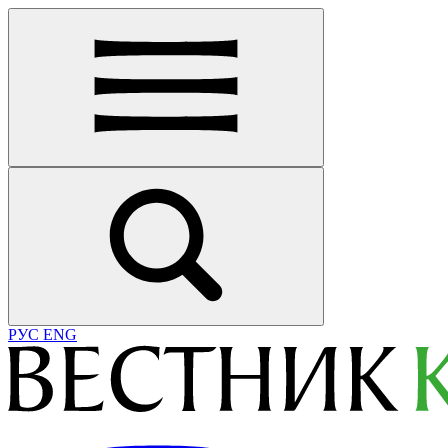
РУС
ENG