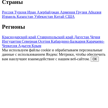
Страны
Россия
Турция
Иран
Азербайджан
Армения
Грузия
Абхазия
Израиль
Казахстан
Узбекистан
Китай
США
Регионы
Краснодарский край
Ставропольский край
Дагестан
Чечня
Ингушетия
Северная Осетия
Кабардино-Балкария
Карачаево-
Черкесия
Адыгея
Крым
Мы используем файлы cookie и обрабатываем персональные
данные с использованием Яндекс Метрики, чтобы обеспечить
вам наилучшее взаимодействие с нашим веб-сайтом.
ОК