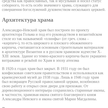
средства как православных, так и мусульман и носил статус
соборного, то есть особо значимого храма, служащего для
совершения богослужений духовенством нескольких церквей.
Архитектура храма
Александро-Невский храм был построен по проекту
архитектора Гольма и под его руководством в византийском
стиле из так называемой «плинфы» (от греч. слова –
«кирпич»), то есть широкого и плоского обожженного
кирпича, считавшегося основным строительным материалом
в архитектуре Византии и в русском храмовом зодчестве X-
XIII веков. Здание из темно-красного кирпича было украшено
витражами и резьбой по Храм в эпоху атеизма
В 1920-х годах храм был закрыт. В 1931 году он был
конфискован советским правительством и использовался как
краеведческий музей до 1938 года. Лишь в 1946 году храм
был возвращен Русской православной церкви, возобновил
свою работу и открыл свои двери для прихожан. От
дореволюционного интерьера сохранились старинные иконы,
в частности, храмовая икона святого благоверного князя
Александра Невского и икона святой Марии Магдалины.