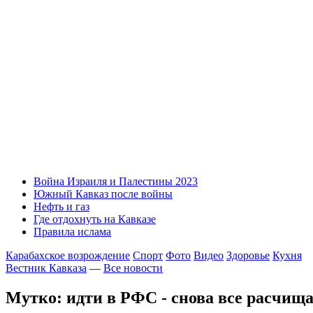
Война Израиля и Палестины 2023
Южный Кавказ после войны
Нефть и газ
Где отдохнуть на Кавказе
Правила ислама
Карабахское возрождение
Спорт
Фото
Видео
Здоровье
Кухня
Вестник Кавказа
—
Все новости
Мутко: идти в РФС - снова все расчищ