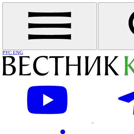
РУС
ENG