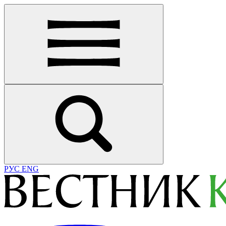
РУС
ENG