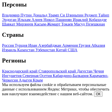
Персоны
Владимир Путин
Дональд Трамп
Си Цзиньпин
Реджеп Тайип
Эрдоган
Ильхам Алиев
Никол Пашинян
Ираклий Кобахидзе
Шавкат Мирзиеев
Касым-Жомарт Токаев
Масуд Пезешкиан
Страны
Россия
Турция
Иран
Азербайджан
Армения
Грузия
Абхазия
Израиль
Казахстан
Узбекистан
Китай
США
Регионы
Краснодарский край
Ставропольский край
Дагестан
Чечня
Ингушетия
Северная Осетия
Кабардино-Балкария
Карачаево-
Черкесия
Адыгея
Крым
Мы используем файлы cookie и обрабатываем персональные
данные с использованием Яндекс Метрики, чтобы обеспечить
вам наилучшее взаимодействие с нашим веб-сайтом.
ОК