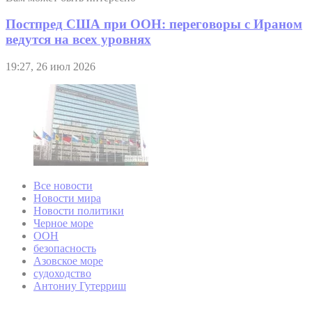
Постпред США при ООН: переговоры с Ираном
ведутся на всех уровнях
19:27, 26 июл 2026
Все новости
Новости мира
Новости политики
Черное море
ООН
безопасность
Азовское море
судоходство
Антониу Гутерриш