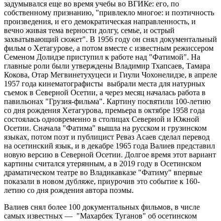
задумывался еще во время учебы во ВГИКе: его, по
собственному признанию, "привлекло многое: и поэтичность
произведения, и его демократическая направленность, и
вечно живая тема верности долгу, семье, и острый
захватывающий сюжет". В 1956 году он снял документальный
фильм о Хетагурове, а потом вместе с известным режиссером
Семеном Долидзе приступил к работе над "Фатимой". На
главные роли были утверждены Владимир Тхапсаев, Тамара
Кокова, Отар Мегвинетухуцеси и Гиули Чохонелидзе, в апреле
1957 года кинематографисты выбрали места для натурных
съемок в Северной Осетии, а через месяц началась работа в
павильонах "Грузия-фильма". Картину посвятили 100-летию
со дня рождения Хетагурова, премьера в октябре 1958 года
состоялась одновременно в столицах Северной и Южной
Осетии. Сначала "Фатима" вышла на русском и грузинском
языках, потом поэт и публицист Реваз Асаев сделал перевод
на осетинский язык, и в декабре 1965 года Валиев представил
новую версию в Северной Осетии. Долгое время этот вариант
картины считался утерянным, а в 2019 году в Осетинском
драматическом театре во Владикавказе "Фатиму" впервые
показали в новом дубляже, приурочив это событие к 160-
летию со дня рождения автора поэмы.
Валиев снял более 100 документальных фильмов, в числе
самых известных — "Махарбек Туганов" об осетинском