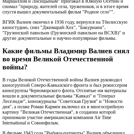
Маршаллом и Лисицыным" приезжал в Южную Осетию и
снимал "природу, жителей села, тружеников, и в итоге время
спустя вышел документальный фильм "Родное село"".
ВГИК Валиев окончил в 1936 году, вернулся на Тбилисскую
киностудию, снял "Джимарай-Хох", "Бакуриани",
"Грузинский павильон (Грузинский павильон на ВСХВ)" и
другие документальные и научно-популярные фильмы.
Какие фильмы Владимир Валиев снял
во время Великой Отечественной
войны?
В годы Великой Отечественной войны Валиев руководил
киногруппой Северо-Кавказского фронта и был режиссером
киногруппы Черноморского флота. Отснятые им материалы
вошли в документальные фильмы "Кавказ" и "Генерал
Леселидзе", киножурналы "Советская Грузия" и "Новости
дня", а позже Роман Кармен включил их в многосерийную
картину "Великая Отечественная", в создании которой
принимали участие американская компания Air Time
International и Совинфильм.
В фильме 1943 года "Рыбаки-патриоты" Валиев объединил