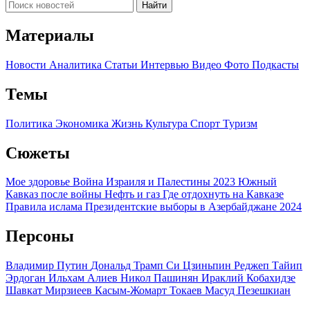
Найти
Материалы
Новости
Аналитика
Статьи
Интервью
Видео
Фото
Подкасты
Темы
Политика
Экономика
Жизнь
Культура
Спорт
Туризм
Сюжеты
Мое здоровье
Война Израиля и Палестины 2023
Южный
Кавказ после войны
Нефть и газ
Где отдохнуть на Кавказе
Правила ислама
Президентские выборы в Азербайджане 2024
Персоны
Владимир Путин
Дональд Трамп
Си Цзиньпин
Реджеп Тайип
Эрдоган
Ильхам Алиев
Никол Пашинян
Ираклий Кобахидзе
Шавкат Мирзиеев
Касым-Жомарт Токаев
Масуд Пезешкиан