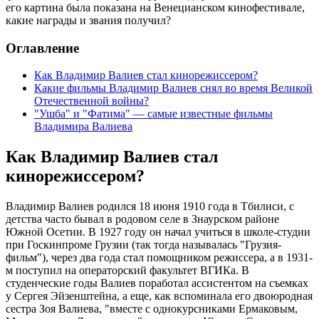
его картина была показана на Венецианском кинофестивале,
какие награды и звания получил?
Оглавление
Как Владимир Валиев стал кинорежиссером?
Какие фильмы Владимир Валиев снял во время Великой
Отечественной войны?
"Ушба" и "Фатима" — самые известные фильмы
Владимира Валиева
Как Владимир Валиев стал
кинорежиссером?
Владимир Валиев родился 18 июня 1910 года в Тбилиси, с
детства часто бывал в родовом селе в Знаурском районе
Южной Осетии. В 1927 году он начал учиться в школе-студии
при Госкинпроме Грузии (так тогда называлась "Грузия-
фильм"), через два года стал помощником режиссера, а в 1931-
м поступил на операторский факультет ВГИКа. В
студенческие годы Валиев поработал ассистентом на съемках
у Сергея Эйзенштейна, а еще, как вспоминала его двоюродная
сестра Зоя Валиева, "вместе с однокурсниками Ермаковым,