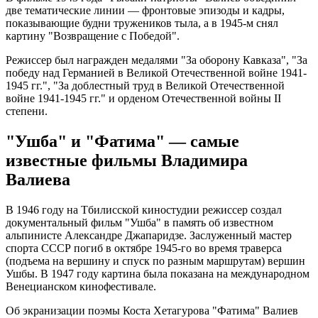
две тематические линии — фронтовые эпизоды и кадры,
показывающие будни тружеников тыла, а в 1945-м снял
картину "Возвращение с Победой".
Режиссер был награжден медалями "За оборону Кавказа", "За
победу над Германией в Великой Отечественной войне 1941-
1945 гг.", "За доблестный труд в Великой Отечественной
войне 1941-1945 гг." и орденом Отечественной войны II
степени.
"Ушба" и "Фатима" — самые
известные фильмы Владимира
Валиева
В 1946 году на Тбилисской киностудии режиссер создал
документальный фильм "Ушба" в память об известном
альпинисте Александре Джапаридзе. Заслуженный мастер
спорта СССР погиб в октябре 1945-го во время траверса
(подъема на вершину и спуск по разным маршрутам) вершин
Ушбы. В 1947 году картина была показана на международном
Венецианском кинофестивале.
Об экранизации поэмы Коста Хетагурова "Фатима" Валиев