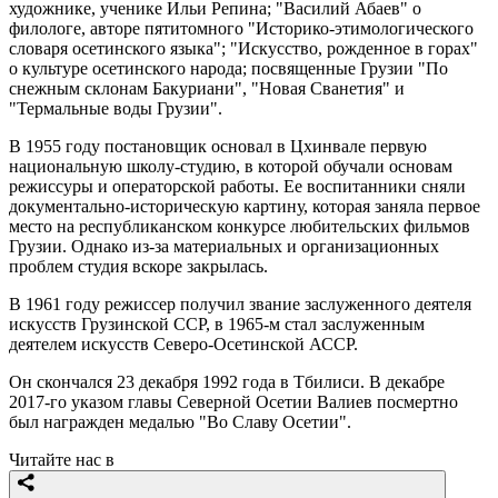
художнике, ученике Ильи Репина; "Василий Абаев" о
филологе, авторе пятитомного "Историко-этимологического
словаря осетинского языка"; "Искусство, рожденное в горах"
о культуре осетинского народа; посвященные Грузии "По
снежным склонам Бакуриани", "Новая Сванетия" и
"Термальные воды Грузии".
В 1955 году постановщик основал в Цхинвале первую
национальную школу-студию, в которой обучали основам
режиссуры и операторской работы. Ее воспитанники сняли
документально-историческую картину, которая заняла первое
место на республиканском конкурсе любительских фильмов
Грузии. Однако из-за материальных и организационных
проблем студия вскоре закрылась.
В 1961 году режиссер получил звание заслуженного деятеля
искусств Грузинской ССР, в 1965-м стал заслуженным
деятелем искусств Северо-Осетинской АССР.
Он скончался 23 декабря 1992 года в Тбилиси. В декабре
2017-го указом главы Северной Осетии Валиев посмертно
был награжден медалью "Во Славу Осетии".
Читайте нас в