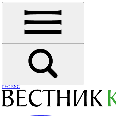
РУС
ENG