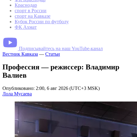
Краснодар
спорт в России
спорт на Кавказе
Кубок России по футболу
ФК Ахмат
Подписывайтесь на наш YouTube-канал
Вестник Кавказа
—
Статьи
Профессия — режиссер: Владимир
Валиев
Опубликовано: 2:00, 6 авг 2026 (UTC+3 MSK)
Лола Мусаева