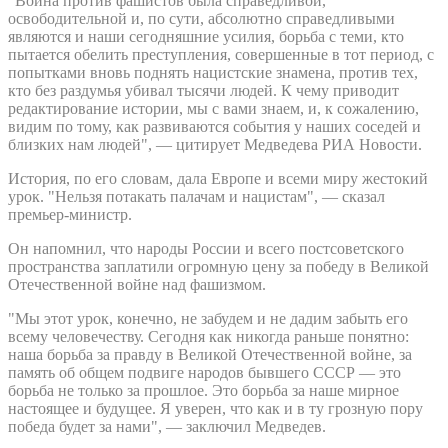
"Война против фашистов была справедливой,
освободительной и, по сути, абсолютно справедливыми
являются и наши сегодняшние усилия, борьба с теми, кто
пытается обелить преступления, совершенные в тот период, с
попытками вновь поднять нацистские знамена, против тех,
кто без раздумья убивал тысячи людей. К чему приводит
редактирование истории, мы с вами знаем, и, к сожалению,
видим по тому, как развиваются события у наших соседей и
близких нам людей", — цитирует Медведева РИА Новости.
История, по его словам, дала Европе и всеми миру жестокий
урок. "Нельзя потакать палачам и нацистам", — сказал
премьер-министр.
Он напомнил, что народы России и всего постсоветского
пространства заплатили огромную цену за победу в Великой
Отечественной войне над фашизмом.
"Мы этот урок, конечно, не забудем и не дадим забыть его
всему человечеству. Сегодня как никогда раньше понятно:
наша борьба за правду в Великой Отечественной войне, за
память об общем подвиге народов бывшего СССР — это
борьба не только за прошлое. Это борьба за наше мирное
настоящее и будущее. Я уверен, что как и в ту грозную пору
победа будет за нами", — заключил Медведев.