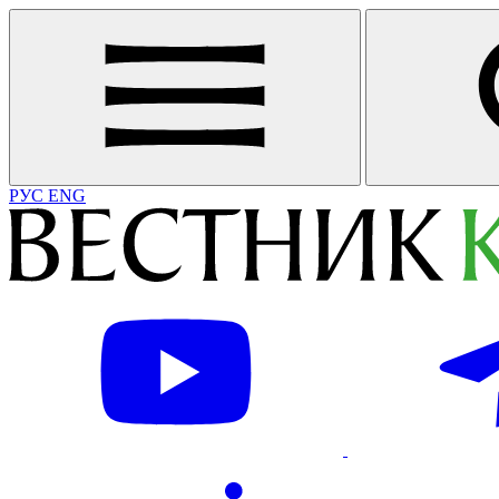
РУС
ENG