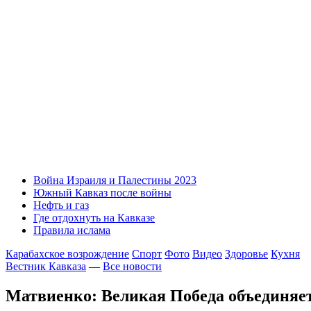
Война Израиля и Палестины 2023
Южный Кавказ после войны
Нефть и газ
Где отдохнуть на Кавказе
Правила ислама
Карабахское возрождение
Спорт
Фото
Видео
Здоровье
Кухня
Вестник Кавказа
—
Все новости
Матвиенко: Великая Победа объединяет