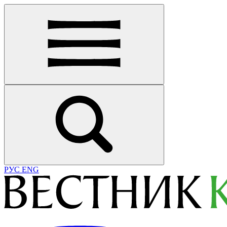
РУС
ENG