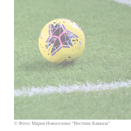
© Фото: Мария Новоселова/ “Вестник Кавказа“