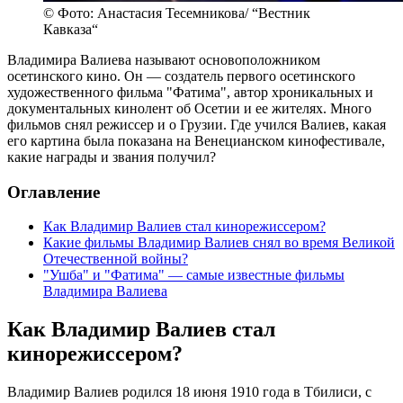
© Фото: Анастасия Тесемникова/ “Вестник
Кавказа“
Владимира Валиева называют основоположником
осетинского кино. Он — создатель первого осетинского
художественного фильма "Фатима", автор хроникальных и
документальных кинолент об Осетии и ее жителях. Много
фильмов снял режиссер и о Грузии. Где учился Валиев, какая
его картина была показана на Венецианском кинофестивале,
какие награды и звания получил?
Оглавление
Как Владимир Валиев стал кинорежиссером?
Какие фильмы Владимир Валиев снял во время Великой
Отечественной войны?
"Ушба" и "Фатима" — самые известные фильмы
Владимира Валиева
Как Владимир Валиев стал
кинорежиссером?
Владимир Валиев родился 18 июня 1910 года в Тбилиси, с