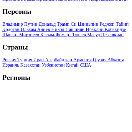
Персоны
Владимир Путин
Дональд Трамп
Си Цзиньпин
Реджеп Тайип
Эрдоган
Ильхам Алиев
Никол Пашинян
Ираклий Кобахидзе
Шавкат Мирзиеев
Касым-Жомарт Токаев
Масуд Пезешкиан
Страны
Россия
Турция
Иран
Азербайджан
Армения
Грузия
Абхазия
Израиль
Казахстан
Узбекистан
Китай
США
Регионы
Краснодарский край
Ставропольский край
Дагестан
Чечня
Ингушетия
Северная Осетия
Кабардино-Балкария
Карачаево-
Черкесия
Адыгея
Крым
Мы используем файлы cookie и обрабатываем персональные
данные с использованием Яндекс Метрики, чтобы обеспечить
вам наилучшее взаимодействие с нашим веб-сайтом.
ОК