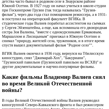
детства часто бывал в родовом селе в Знаурском районе
Южной Осетии. В 1927 году он начал учиться в школе-студии
при Госкинпроме Грузии (так тогда называлась "Грузия-
фильм"), через два года стал помощником режиссера, а в 1931-
м поступил на операторский факультет ВГИКа. В
студенческие годы Валиев поработал ассистентом на съемках
у Сергея Эйзенштейна, а еще, как вспоминала его двоюродная
сестра Зоя Валиева, "вместе с однокурсниками Ермаковым,
Маршаллом и Лисицыным" приезжал в Южную Осетию и
снимал "природу, жителей села, тружеников, и в итоге время
спустя вышел документальный фильм "Родное село"".
ВГИК Валиев окончил в 1936 году, вернулся на Тбилисскую
киностудию, снял "Джимарай-Хох", "Бакуриани",
"Грузинский павильон (Грузинский павильон на ВСХВ)" и
другие документальные и научно-популярные фильмы.
Какие фильмы Владимир Валиев снял
во время Великой Отечественной
войны?
В годы Великой Отечественной войны Валиев руководил
киногруппой Северо-Кавказского фронта и был режиссером