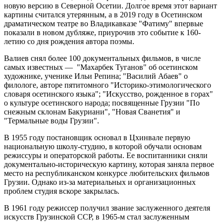
новую версию в Северной Осетии. Долгое время этот вариант
картины считался утерянным, а в 2019 году в Осетинском
драматическом театре во Владикавказе "Фатиму" впервые
показали в новом дубляже, приурочив это событие к 160-
летию со дня рождения автора поэмы.
Валиев снял более 100 документальных фильмов, в числе
самых известных — "Махарбек Туганов" об осетинском
художнике, ученике Ильи Репина; "Василий Абаев" о
филологе, авторе пятитомного "Историко-этимологического
словаря осетинского языка"; "Искусство, рожденное в горах"
о культуре осетинского народа; посвященные Грузии "По
снежным склонам Бакуриани", "Новая Сванетия" и
"Термальные воды Грузии".
В 1955 году постановщик основал в Цхинвале первую
национальную школу-студию, в которой обучали основам
режиссуры и операторской работы. Ее воспитанники сняли
документально-историческую картину, которая заняла первое
место на республиканском конкурсе любительских фильмов
Грузии. Однако из-за материальных и организационных
проблем студия вскоре закрылась.
В 1961 году режиссер получил звание заслуженного деятеля
искусств Грузинской ССР, в 1965-м стал заслуженным