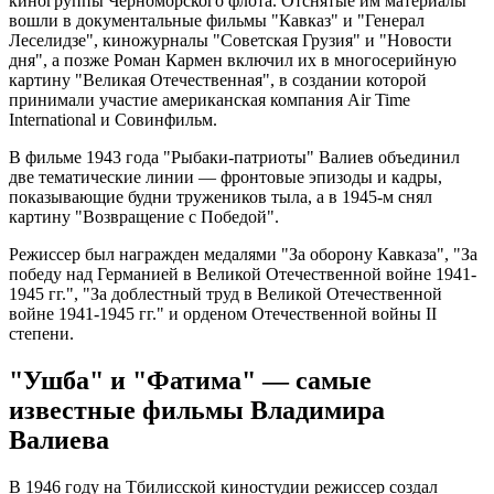
киногруппы Черноморского флота. Отснятые им материалы
вошли в документальные фильмы "Кавказ" и "Генерал
Леселидзе", киножурналы "Советская Грузия" и "Новости
дня", а позже Роман Кармен включил их в многосерийную
картину "Великая Отечественная", в создании которой
принимали участие американская компания Air Time
International и Совинфильм.
В фильме 1943 года "Рыбаки-патриоты" Валиев объединил
две тематические линии — фронтовые эпизоды и кадры,
показывающие будни тружеников тыла, а в 1945-м снял
картину "Возвращение с Победой".
Режиссер был награжден медалями "За оборону Кавказа", "За
победу над Германией в Великой Отечественной войне 1941-
1945 гг.", "За доблестный труд в Великой Отечественной
войне 1941-1945 гг." и орденом Отечественной войны II
степени.
"Ушба" и "Фатима" — самые
известные фильмы Владимира
Валиева
В 1946 году на Тбилисской киностудии режиссер создал