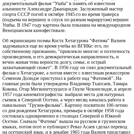
документальный фильм "Ушба" в память об известном
альпинисте Александре Джапаридзе. Заслуженный мастер
спорта СССР погиб в октябре 1945-го во время траверса
(подъема на вершину и спуск по разным маршрутам) вершин
Ушбы. В 1947 году картина была показана на международном
Венецианском кинофестивале.
Об экранизации поэмы Коста Хетагурова "Фатима" Валиев
задумывался еще во время учебы во ВГИКе: его, по
собственному признанию, "привлекло многое: и поэтичность
произведения, и его демократическая направленность, и
вечно живая тема верности долгу, семье, и острый
захватывающий сюжет". В 1956 году он снял документальный
фильм о Хетагурове, а потом вместе с известным режиссером
Семеном Долидзе приступил к работе над "Фатимой". На
главные роли были утверждены Владимир Тхапсаев, Тамара
Кокова, Отар Мегвинетухуцеси и Гиули Чохонелидзе, в апреле
1957 года кинематографисты выбрали места для натурных
съемок в Северной Осетии, а через месяц началась работа в
павильонах "Грузия-фильма". Картину посвятили 100-летию
со дня рождения Хетагурова, премьера в октябре 1958 года
состоялась одновременно в столицах Северной и Южной
Осетии. Сначала "Фатима" вышла на русском и грузинском
языках, потом поэт и публицист Реваз Асаев сделал перевод
на осетинский язык, и в декабре 1965 года Валиев представил