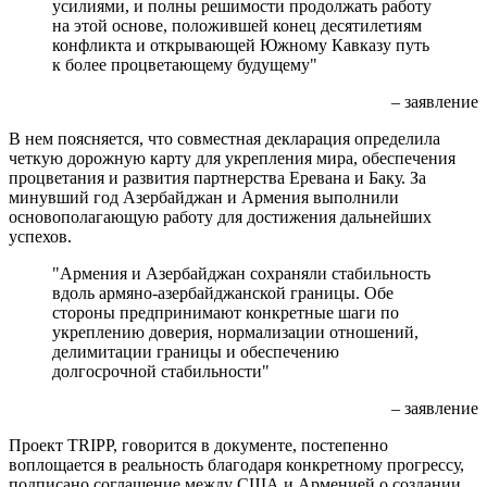
усилиями, и полны решимости продолжать работу
на этой основе, положившей конец десятилетиям
конфликта и открывающей Южному Кавказу путь
к более процветающему будущему"
– заявление
В нем поясняется, что совместная декларация определила
четкую дорожную карту для укрепления мира, обеспечения
процветания и развития партнерства Еревана и Баку. За
минувший год Азербайджан и Армения выполнили
основополагающую работу для достижения дальнейших
успехов.
"Армения и Азербайджан сохраняли стабильность
вдоль армяно-азербайджанской границы. Обе
стороны предпринимают конкретные шаги по
укреплению доверия, нормализации отношений,
делимитации границы и обеспечению
долгосрочной стабильности"
– заявление
Проект TRIPP, говорится в документе, постепенно
воплощается в реальность благодаря конкретному прогрессу,
подписано соглашение между США и Арменией о создании