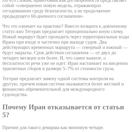
По его словам, ирано-оманская договоренность представляет
собой «совершенно новую модель, отражающую
сегодняшнюю среду безопасности, а не продолжение
предыдущего 60-дневного соглашения».
Что это означает на практике? Вместо возврата к довоенному
статус-кво Тегеран предлагает принципиально иную схему.
Новый маршрут будет проходить через территориальные воды
Ирана при входе и частично при выходе судов. Два
действующих временных маршрута — северный и южный —
будут закрыты. Срок действия соглашения — от двух до
четырех месяцев или более. И, что самое важное, о
бесплатности речи уже не идет: Иран настаивает на введении
транзитных сборов в размере 5–7% от стоимости груза.
Тегеран предлагает замену одной системы контроля на
другую, причем новая система оказывается более жесткой и
финансово обременительной для международного
судоходства.
Почему Иран отказывается от статьи
5?
Причин для такого демарша как минимум четыре.