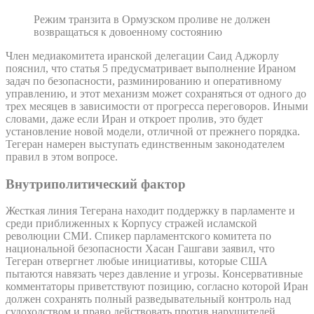
Режим транзита в Ормузском проливе не должен
возвращаться к довоенному состоянию
Член медиакомитета иранской делегации Саид Аджорлу
пояснил, что статья 5 предусматривает выполнение Ираном
задач по безопасности, разминированию и оперативному
управлению, и этот механизм может сохраняться от одного до
трех месяцев в зависимости от прогресса переговоров. Иными
словами, даже если Иран и откроет пролив, это будет
установление новой модели, отличной от прежнего порядка.
Тегеран намерен выступать единственным законодателем
правил в этом вопросе.
Внутриполитический фактор
Жесткая линия Тегерана находит поддержку в парламенте и
среди приближенных к Корпусу стражей исламской
революции СМИ. Спикер парламентского комитета по
национальной безопасности Хасан Гашгави заявил, что
Тегеран отвергнет любые инициативы, которые США
пытаются навязать через давление и угрозы. Консервативные
комментаторы приветствуют позицию, согласно которой Иран
должен сохранять полный разведывательный контроль над
судоходством и право действовать против нарушителей.