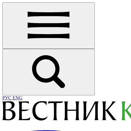
РУС
ENG