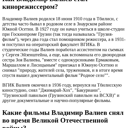
кинорежиссером?
Владимир Валиев родился 18 июня 1910 года в Тбилиси, с
детства часто бывал в родовом селе в Знаурском районе
Южной Осетии. В 1927 году он начал учиться в школе-студии
при Госкинпроме Грузии (так тогда называлась "Грузия-
фильм"), через два года стал помощником режиссера, а в 1931-
м поступил на операторский факультет ВГИКа. В
студенческие годы Валиев поработал ассистентом на съемках
у Сергея Эйзенштейна, а еще, как вспоминала его двоюродная
сестра Зоя Валиева, "вместе с однокурсниками Ермаковым,
Маршаллом и Лисицыным" приезжал в Южную Осетию и
снимал "природу, жителей села, тружеников, и в итоге время
спустя вышел документальный фильм "Родное село"".
ВГИК Валиев окончил в 1936 году, вернулся на Тбилисскую
киностудию, снял "Джимарай-Хох", "Бакуриани",
"Грузинский павильон (Грузинский павильон на ВСХВ)" и
другие документальные и научно-популярные фильмы.
Какие фильмы Владимир Валиев снял
во время Великой Отечественной