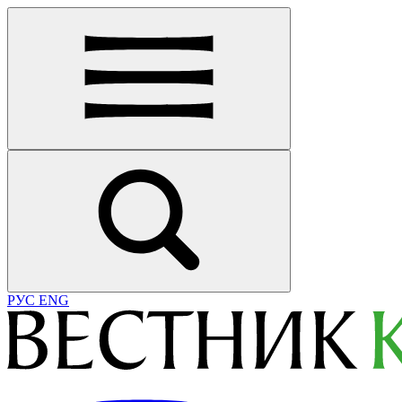
РУС
ENG