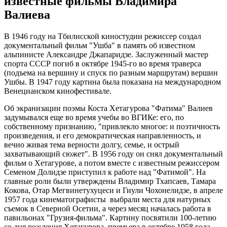
известные фильмы Владимира
Валиева
В 1946 году на Тбилисской киностудии режиссер создал
документальный фильм "Ушба" в память об известном
альпинисте Александре Джапаридзе. Заслуженный мастер
спорта СССР погиб в октябре 1945-го во время траверса
(подъема на вершину и спуск по разным маршрутам) вершин
Ушбы. В 1947 году картина была показана на международном
Венецианском кинофестивале.
Об экранизации поэмы Коста Хетагурова "Фатима" Валиев
задумывался еще во время учебы во ВГИКе: его, по
собственному признанию, "привлекло многое: и поэтичность
произведения, и его демократическая направленность, и
вечно живая тема верности долгу, семье, и острый
захватывающий сюжет". В 1956 году он снял документальный
фильм о Хетагурове, а потом вместе с известным режиссером
Семеном Долидзе приступил к работе над "Фатимой". На
главные роли были утверждены Владимир Тхапсаев, Тамара
Кокова, Отар Мегвинетухуцеси и Гиули Чохонелидзе, в апреле
1957 года кинематографисты выбрали места для натурных
съемок в Северной Осетии, а через месяц началась работа в
павильонах "Грузия-фильма". Картину посвятили 100-летию
со дня рождения Хетагурова, премьера в октябре 1958 года