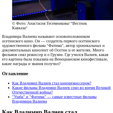
© Фото: Анастасия Тесемникова/ “Вестник
Кавказа“
Владимира Валиева называют основоположником
осетинского кино. Он — создатель первого осетинского
художественного фильма "Фатима", автор хроникальных и
документальных кинолент об Осетии и ее жителях. Много
фильмов снял режиссер и о Грузии. Где учился Валиев, какая
его картина была показана на Венецианском кинофестивале,
какие награды и звания получил?
Оглавление
Как Владимир Валиев стал кинорежиссером?
Какие фильмы Владимир Валиев снял во время Великой
Отечественной войны?
"Ушба" и "Фатима" — самые известные фильмы
Владимира Валиева
Как Владимир Валиев стал