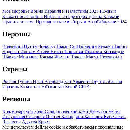
Мое здоровье
Война Израиля и Палестины 2023
Южный
Кавказ после войны
Нефть и газ
Где отдохнуть на Кавказе
Правила ислама
Президентские выборы в Азербайджане 2024
Персоны
Владимир Путин
Дональд Трамп
Си Цзиньпин
Реджеп Тайип
Эрдоган
Ильхам Алиев
Никол Пашинян
Ираклий Кобахидзе
Шавкат Мирзиеев
Касым-Жомарт Токаев
Масуд Пезешкиан
Страны
Россия
Турция
Иран
Азербайджан
Армения
Грузия
Абхазия
Израиль
Казахстан
Узбекистан
Китай
США
Регионы
Краснодарский край
Ставропольский край
Дагестан
Чечня
Ингушетия
Северная Осетия
Кабардино-Балкария
Карачаево-
Черкесия
Адыгея
Крым
Мы используем файлы cookie и обрабатываем персональные