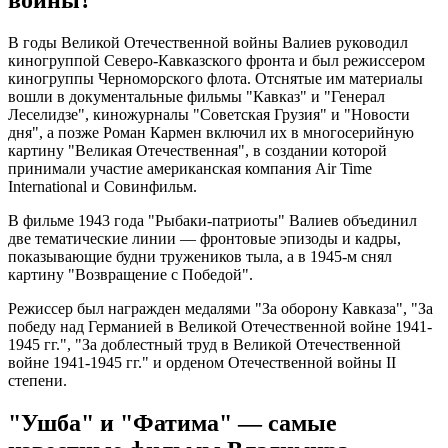
войны?
В годы Великой Отечественной войны Валиев руководил
киногруппой Северо-Кавказского фронта и был режиссером
киногруппы Черноморского флота. Отснятые им материалы
вошли в документальные фильмы "Кавказ" и "Генерал
Леселидзе", киножурналы "Советская Грузия" и "Новости
дня", а позже Роман Кармен включил их в многосерийную
картину "Великая Отечественная", в создании которой
принимали участие американская компания Air Time
International и Совинфильм.
В фильме 1943 года "Рыбаки-патриоты" Валиев объединил
две тематические линии — фронтовые эпизоды и кадры,
показывающие будни тружеников тыла, а в 1945-м снял
картину "Возвращение с Победой".
Режиссер был награжден медалями "За оборону Кавказа", "За
победу над Германией в Великой Отечественной войне 1941-
1945 гг.", "За доблестный труд в Великой Отечественной
войне 1941-1945 гг." и орденом Отечественной войны II
степени.
"Ушба" и "Фатима" — самые