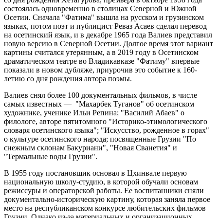
состоялась одновременно в столицах Северной и Южной
Осетии. Сначала "Фатима" вышла на русском и грузинском
языках, потом поэт и публицист Реваз Асаев сделал перевод
на осетинский язык, и в декабре 1965 года Валиев представил
новую версию в Северной Осетии. Долгое время этот вариант
картины считался утерянным, а в 2019 году в Осетинском
драматическом театре во Владикавказе "Фатиму" впервые
показали в новом дубляже, приурочив это событие к 160-
летию со дня рождения автора поэмы.
Валиев снял более 100 документальных фильмов, в числе
самых известных — "Махарбек Туганов" об осетинском
художнике, ученике Ильи Репина; "Василий Абаев" о
филологе, авторе пятитомного "Историко-этимологического
словаря осетинского языка"; "Искусство, рожденное в горах"
о культуре осетинского народа; посвященные Грузии "По
снежным склонам Бакуриани", "Новая Сванетия" и
"Термальные воды Грузии".
В 1955 году постановщик основал в Цхинвале первую
национальную школу-студию, в которой обучали основам
режиссуры и операторской работы. Ее воспитанники сняли
документально-историческую картину, которая заняла первое
место на республиканском конкурсе любительских фильмов
Грузии. Однако из-за материальных и организационных