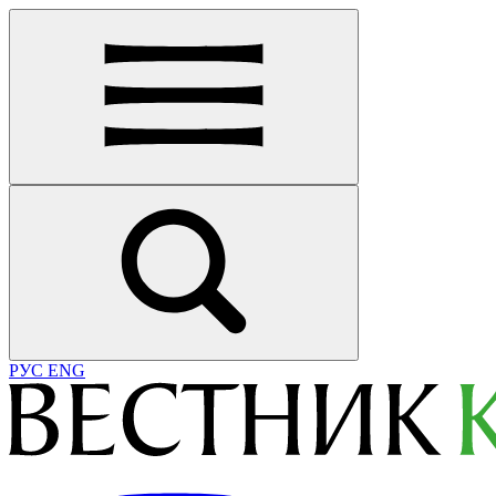
РУС
ENG