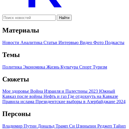
Найти
Материалы
Новости
Аналитика
Статьи
Интервью
Видео
Фото
Подкасты
Темы
Политика
Экономика
Жизнь
Культура
Спорт
Туризм
Сюжеты
Мое здоровье
Война Израиля и Палестины 2023
Южный
Кавказ после войны
Нефть и газ
Где отдохнуть на Кавказе
Правила ислама
Президентские выборы в Азербайджане 2024
Персоны
Владимир Путин
Дональд Трамп
Си Цзиньпин
Реджеп Тайип