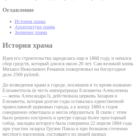
Оглавление
История храма
Архитектура храма
Значение храма
История храма
Идея его строительства зародилась еще в 1868 году, и начался
сбор средств, который длился около 20 лет. Сам великий князь
Михаил Николаевич Романов пожертвовал на богоугодное
дело 2500 рублей.
До возведения храма в городе, носившем в то время название
Елизаветполь (в честь императрицы Елизаветы Алексеевны
— жены Александра I), действовала церковь Захария и
Елизаветы, которая долгие годы оставалась единственной
православной церковью города, а к концу 1880-х годов
совершенно обветшала и могла обрушиться. В связи с этим
было решено построить в центре города более просторный
собор, закладка которого была совершена 22 апреля 1884 года
при участии экзарха Грузии Павла и при большом стечении
местного населения, состоящего из людей разных