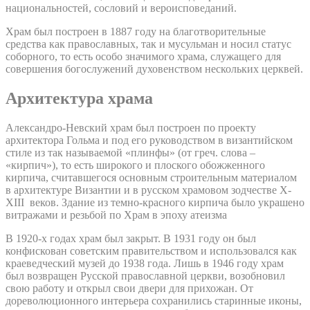
национальностей, сословий и вероисповеданий.
Храм был построен в 1887 году на благотворительные
средства как православных, так и мусульман и носил статус
соборного, то есть особо значимого храма, служащего для
совершения богослужений духовенством нескольких церквей.
Архитектура храма
Александро-Невский храм был построен по проекту
архитектора Гольма и под его руководством в византийском
стиле из так называемой «плинфы» (от греч. слова –
«кирпич»), то есть широкого и плоского обожженного
кирпича, считавшегося основным строительным материалом
в архитектуре Византии и в русском храмовом зодчестве X-
XIII веков. Здание из темно-красного кирпича было украшено
витражами и резьбой по Храм в эпоху атеизма
В 1920-х годах храм был закрыт. В 1931 году он был
конфискован советским правительством и использовался как
краеведческий музей до 1938 года. Лишь в 1946 году храм
был возвращен Русской православной церкви, возобновил
свою работу и открыл свои двери для прихожан. От
дореволюционного интерьера сохранились старинные иконы,