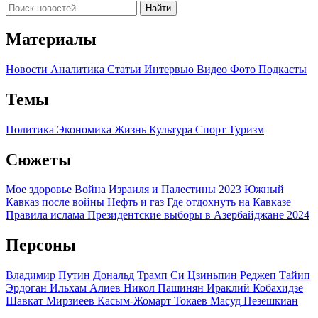
Найти
Материалы
Новости
Аналитика
Статьи
Интервью
Видео
Фото
Подкасты
Темы
Политика
Экономика
Жизнь
Культура
Спорт
Туризм
Сюжеты
Мое здоровье
Война Израиля и Палестины 2023
Южный
Кавказ после войны
Нефть и газ
Где отдохнуть на Кавказе
Правила ислама
Президентские выборы в Азербайджане 2024
Персоны
Владимир Путин
Дональд Трамп
Си Цзиньпин
Реджеп Тайип
Эрдоган
Ильхам Алиев
Никол Пашинян
Ираклий Кобахидзе
Шавкат Мирзиеев
Касым-Жомарт Токаев
Масуд Пезешкиан