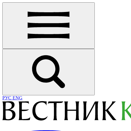
РУС
ENG