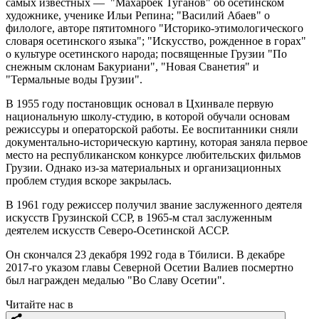
самых известных — "Махарбек Туганов" об осетинском
художнике, ученике Ильи Репина; "Василий Абаев" о
филологе, авторе пятитомного "Историко-этимологического
словаря осетинского языка"; "Искусство, рожденное в горах"
о культуре осетинского народа; посвященные Грузии "По
снежным склонам Бакуриани", "Новая Сванетия" и
"Термальные воды Грузии".
В 1955 году постановщик основал в Цхинвале первую
национальную школу-студию, в которой обучали основам
режиссуры и операторской работы. Ее воспитанники сняли
документально-историческую картину, которая заняла первое
место на республиканском конкурсе любительских фильмов
Грузии. Однако из-за материальных и организационных
проблем студия вскоре закрылась.
В 1961 году режиссер получил звание заслуженного деятеля
искусств Грузинской ССР, в 1965-м стал заслуженным
деятелем искусств Северо-Осетинской АССР.
Он скончался 23 декабря 1992 года в Тбилиси. В декабре
2017-го указом главы Северной Осетии Валиев посмертно
был награжден медалью "Во Славу Осетии".
Читайте нас в