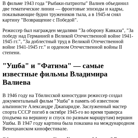
В фильме 1943 года "Рыбаки-патриоты" Валиев объединил
две тематические линии — фронтовые эпизоды и кадры,
показывающие будни тружеников тыла, а в 1945-м снял
картину "Возвращение с Победой".
Режиссер был награжден медалями "За оборону Кавказа", "За
победу над Германией в Великой Отечественной войне 1941-
1945 гг.", "За доблестный труд в Великой Отечественной
войне 1941-1945 гг." и орденом Отечественной войны II
степени.
"Ушба" и "Фатима" — самые
известные фильмы Владимира
Валиева
В 1946 году на Тбилисской киностудии режиссер создал
документальный фильм "Ушба" в память об известном
альпинисте Александре Джапаридзе. Заслуженный мастер
спорта СССР погиб в октябре 1945-го во время траверса
(подъема на вершину и спуск по разным маршрутам) вершин
Ушбы. В 1947 году картина была показана на международном
Венецианском кинофестивале.