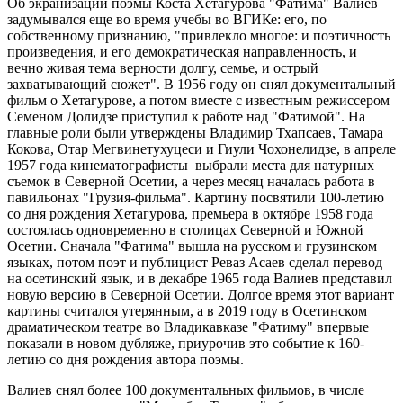
Об экранизации поэмы Коста Хетагурова "Фатима" Валиев
задумывался еще во время учебы во ВГИКе: его, по
собственному признанию, "привлекло многое: и поэтичность
произведения, и его демократическая направленность, и
вечно живая тема верности долгу, семье, и острый
захватывающий сюжет". В 1956 году он снял документальный
фильм о Хетагурове, а потом вместе с известным режиссером
Семеном Долидзе приступил к работе над "Фатимой". На
главные роли были утверждены Владимир Тхапсаев, Тамара
Кокова, Отар Мегвинетухуцеси и Гиули Чохонелидзе, в апреле
1957 года кинематографисты выбрали места для натурных
съемок в Северной Осетии, а через месяц началась работа в
павильонах "Грузия-фильма". Картину посвятили 100-летию
со дня рождения Хетагурова, премьера в октябре 1958 года
состоялась одновременно в столицах Северной и Южной
Осетии. Сначала "Фатима" вышла на русском и грузинском
языках, потом поэт и публицист Реваз Асаев сделал перевод
на осетинский язык, и в декабре 1965 года Валиев представил
новую версию в Северной Осетии. Долгое время этот вариант
картины считался утерянным, а в 2019 году в Осетинском
драматическом театре во Владикавказе "Фатиму" впервые
показали в новом дубляже, приурочив это событие к 160-
летию со дня рождения автора поэмы.
Валиев снял более 100 документальных фильмов, в числе