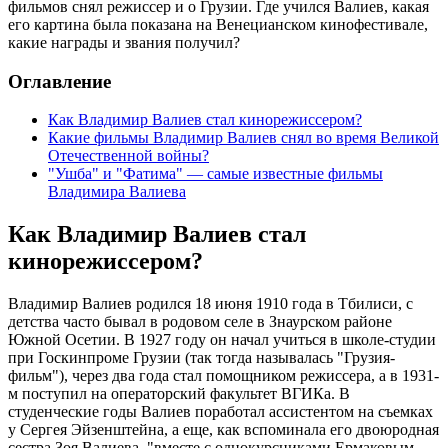
фильмов снял режиссер и о Грузии. Где учился Валиев, какая
его картина была показана на Венецианском кинофестивале,
какие награды и звания получил?
Оглавление
Как Владимир Валиев стал кинорежиссером?
Какие фильмы Владимир Валиев снял во время Великой
Отечественной войны?
"Ушба" и "Фатима" — самые известные фильмы
Владимира Валиева
Как Владимир Валиев стал
кинорежиссером?
Владимир Валиев родился 18 июня 1910 года в Тбилиси, с
детства часто бывал в родовом селе в Знаурском районе
Южной Осетии. В 1927 году он начал учиться в школе-студии
при Госкинпроме Грузии (так тогда называлась "Грузия-
фильм"), через два года стал помощником режиссера, а в 1931-
м поступил на операторский факультет ВГИКа. В
студенческие годы Валиев поработал ассистентом на съемках
у Сергея Эйзенштейна, а еще, как вспоминала его двоюродная
сестра Зоя Валиева, "вместе с однокурсниками Ермаковым,