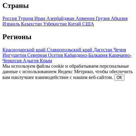
Страны
Россия
Турция
Иран
Азербайджан
Армения
Грузия
Абхазия
Израиль
Казахстан
Узбекистан
Китай
США
Регионы
Краснодарский край
Ставропольский край
Дагестан
Чечня
Ингушетия
Северная Осетия
Кабардино-Балкария
Карачаево-
Черкесия
Адыгея
Крым
Мы используем файлы cookie и обрабатываем персональные
данные с использованием Яндекс Метрики, чтобы обеспечить
вам наилучшее взаимодействие с нашим веб-сайтом.
ОК