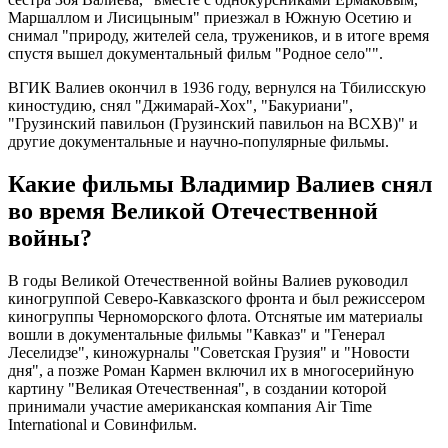
Маршаллом и Лисицыным" приезжал в Южную Осетию и
снимал "природу, жителей села, тружеников, и в итоге время
спустя вышел документальный фильм "Родное село"".
ВГИК Валиев окончил в 1936 году, вернулся на Тбилисскую
киностудию, снял "Джимарай-Хох", "Бакуриани",
"Грузинский павильон (Грузинский павильон на ВСХВ)" и
другие документальные и научно-популярные фильмы.
Какие фильмы Владимир Валиев снял
во время Великой Отечественной
войны?
В годы Великой Отечественной войны Валиев руководил
киногруппой Северо-Кавказского фронта и был режиссером
киногруппы Черноморского флота. Отснятые им материалы
вошли в документальные фильмы "Кавказ" и "Генерал
Леселидзе", киножурналы "Советская Грузия" и "Новости
дня", а позже Роман Кармен включил их в многосерийную
картину "Великая Отечественная", в создании которой
принимали участие американская компания Air Time
International и Совинфильм.