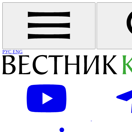
РУС
ENG