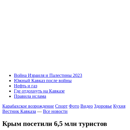
Война Израиля и Палестины 2023
Южный Кавказ после войны
Нефть и газ
Где отдохнуть на Кавказе
Правила ислама
Карабахское возрождение
Спорт
Фото
Видео
Здоровье
Кухня
Вестник Кавказа
—
Все новости
Крым посетили 6,5 млн туристов