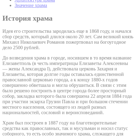
Значение храма
История храма
Идея его строительства зародилась еще в 1868 году, и начался
сбор средств, который длился около 20 лет. Сам великий князь
Михаил Николаевич Романов пожертвовал на богоугодное
дело 2500 рублей.
До возведения храма в городе, носившем в то время название
Елизаветполь (в честь императрицы Елизаветы Алексеевны
— жены Александра I), действовала церковь Захария и
Елизаветы, которая долгие годы оставалась единственной
православной церковью города, а к концу 1880-х годов
совершенно обветшала и могла обрушиться. В связи с этим
было решено построить в центре города более просторный
собор, закладка которого была совершена 22 апреля 1884 года
при участии экзарха Грузии Павла и при большом стечении
местного населения, состоящего из людей разных
национальностей, сословий и вероисповеданий.
Храм был построен в 1887 году на благотворительные
средства как православных, так и мусульман и носил статус
соборного, то есть особо значимого храма, служащего для