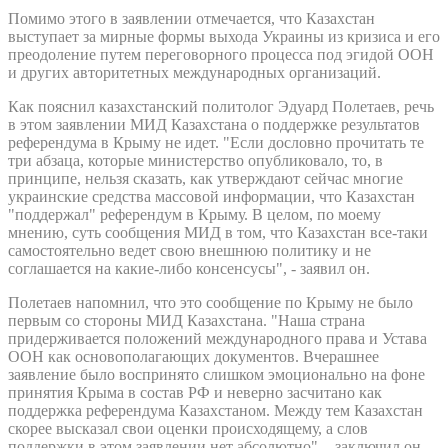
Помимо этого в заявлении отмечается, что Казахстан
выступает за мирные формы выхода Украины из кризиса и его
преодоление путем переговорного процесса под эгидой ООН
и других авторитетных международных организаций.
Как пояснил казахстанский политолог Эдуард Полетаев, речь
в этом заявлении МИД Казахстана о поддержке результатов
референдума в Крыму не идет. "Если дословно прочитать те
три абзаца, которые министерство опубликовало, то, в
принципе, нельзя сказать, как утверждают сейчас многие
украинские средства массовой информации, что Казахстан
"поддержал" референдум в Крыму. В целом, по моему
мнению, суть сообщения МИД в том, что Казахстан все-таки
самостоятельно ведет свою внешнюю политику и не
соглашается на какие-либо консенсусы", - заявил он.
Полетаев напомнил, что это сообщение по Крыму не было
первым со стороны МИД Казахстана. "Наша страна
придерживается положений международного права и Устава
ООН как основополагающих документов. Вчерашнее
заявление было воспринято слишком эмоционально на фоне
принятия Крыма в состав РФ и неверно засчитано как
поддержка референдума Казахстаном. Между тем Казахстан
скорее высказал свои оценки происходящему, а слов
поддержки в этом заявлении нет абсолютно", - заключил он.