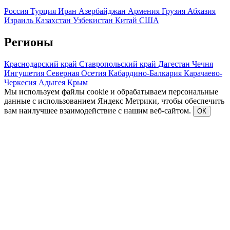
Россия
Турция
Иран
Азербайджан
Армения
Грузия
Абхазия
Израиль
Казахстан
Узбекистан
Китай
США
Регионы
Краснодарский край
Ставропольский край
Дагестан
Чечня
Ингушетия
Северная Осетия
Кабардино-Балкария
Карачаево-
Черкесия
Адыгея
Крым
Мы используем файлы cookie и обрабатываем персональные
данные с использованием Яндекс Метрики, чтобы обеспечить
вам наилучшее взаимодействие с нашим веб-сайтом.
ОК