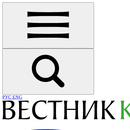
РУС
ENG