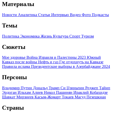
Материалы
Новости
Аналитика
Статьи
Интервью
Видео
Фото
Подкасты
Темы
Политика
Экономика
Жизнь
Культура
Спорт
Туризм
Сюжеты
Мое здоровье
Война Израиля и Палестины 2023
Южный
Кавказ после войны
Нефть и газ
Где отдохнуть на Кавказе
Правила ислама
Президентские выборы в Азербайджане 2024
Персоны
Владимир Путин
Дональд Трамп
Си Цзиньпин
Реджеп Тайип
Эрдоган
Ильхам Алиев
Никол Пашинян
Ираклий Кобахидзе
Шавкат Мирзиеев
Касым-Жомарт Токаев
Масуд Пезешкиан
Страны