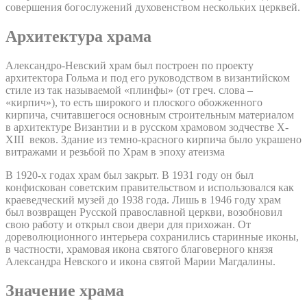
совершения богослужений духовенством нескольких церквей.
Архитектура храма
Александро-Невский храм был построен по проекту
архитектора Гольма и под его руководством в византийском
стиле из так называемой «плинфы» (от греч. слова –
«кирпич»), то есть широкого и плоского обожженного
кирпича, считавшегося основным строительным материалом
в архитектуре Византии и в русском храмовом зодчестве X-
XIII веков. Здание из темно-красного кирпича было украшено
витражами и резьбой по Храм в эпоху атеизма
В 1920-х годах храм был закрыт. В 1931 году он был
конфискован советским правительством и использовался как
краеведческий музей до 1938 года. Лишь в 1946 году храм
был возвращен Русской православной церкви, возобновил
свою работу и открыл свои двери для прихожан. От
дореволюционного интерьера сохранились старинные иконы,
в частности, храмовая икона святого благоверного князя
Александра Невского и икона святой Марии Магдалины.
Значение храма