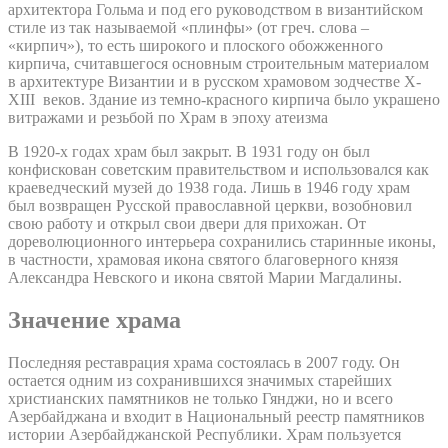
архитектора Гольма и под его руководством в византийском
стиле из так называемой «плинфы» (от греч. слова –
«кирпич»), то есть широкого и плоского обожженного
кирпича, считавшегося основным строительным материалом
в архитектуре Византии и в русском храмовом зодчестве X-
XIII веков. Здание из темно-красного кирпича было украшено
витражами и резьбой по Храм в эпоху атеизма
В 1920-х годах храм был закрыт. В 1931 году он был
конфискован советским правительством и использовался как
краеведческий музей до 1938 года. Лишь в 1946 году храм
был возвращен Русской православной церкви, возобновил
свою работу и открыл свои двери для прихожан. От
дореволюционного интерьера сохранились старинные иконы,
в частности, храмовая икона святого благоверного князя
Александра Невского и икона святой Марии Магдалины.
Значение храма
Последняя реставрация храма состоялась в 2007 году. Он
остается одним из сохранившихся значимых старейших
христианских памятников не только Гянджи, но и всего
Азербайджана и входит в Национальный реестр памятников
истории Азербайджанской Республики. Храм пользуется