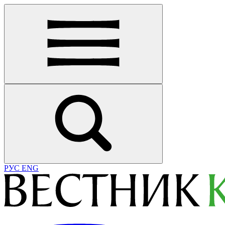
РУС
ENG