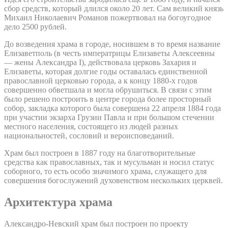
сбор средств, который длился около 20 лет. Сам великий князь
Михаил Николаевич Романов пожертвовал на богоугодное
дело 2500 рублей.
До возведения храма в городе, носившем в то время название
Елизаветполь (в честь императрицы Елизаветы Алексеевны
— жены Александра I), действовала церковь Захария и
Елизаветы, которая долгие годы оставалась единственной
православной церковью города, а к концу 1880-х годов
совершенно обветшала и могла обрушиться. В связи с этим
было решено построить в центре города более просторный
собор, закладка которого была совершена 22 апреля 1884 года
при участии экзарха Грузии Павла и при большом стечении
местного населения, состоящего из людей разных
национальностей, сословий и вероисповеданий.
Храм был построен в 1887 году на благотворительные
средства как православных, так и мусульман и носил статус
соборного, то есть особо значимого храма, служащего для
совершения богослужений духовенством нескольких церквей.
Архитектура храма
Александро-Невский храм был построен по проекту