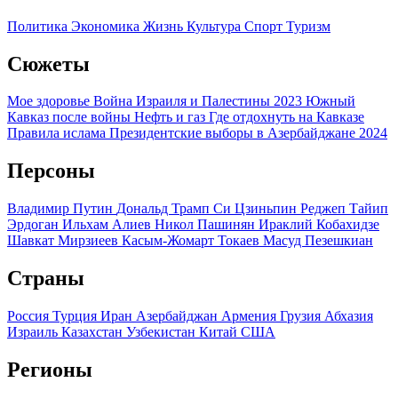
Политика
Экономика
Жизнь
Культура
Спорт
Туризм
Сюжеты
Мое здоровье
Война Израиля и Палестины 2023
Южный
Кавказ после войны
Нефть и газ
Где отдохнуть на Кавказе
Правила ислама
Президентские выборы в Азербайджане 2024
Персоны
Владимир Путин
Дональд Трамп
Си Цзиньпин
Реджеп Тайип
Эрдоган
Ильхам Алиев
Никол Пашинян
Ираклий Кобахидзе
Шавкат Мирзиеев
Касым-Жомарт Токаев
Масуд Пезешкиан
Страны
Россия
Турция
Иран
Азербайджан
Армения
Грузия
Абхазия
Израиль
Казахстан
Узбекистан
Китай
США
Регионы