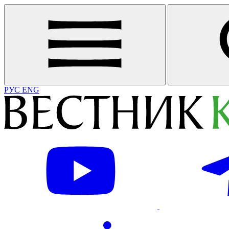
РУС
ENG