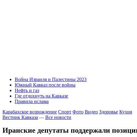
Война Израиля и Палестины 2023
Южный Кавказ после войны
Нефть и газ
Где отдохнуть на Кавказе
Правила ислама
Карабахское возрождение
Спорт
Фото
Видео
Здоровье
Кухня
Вестник Кавказа
—
Все новости
Иранские депутаты поддержали позици