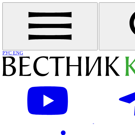
РУС
ENG