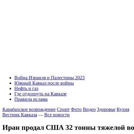
Война Израиля и Палестины 2023
Южный Кавказ после войны
Нефть и газ
Где отдохнуть на Кавказе
Правила ислама
Карабахское возрождение
Спорт
Фото
Видео
Здоровье
Кухня
Вестник Кавказа
—
Все новости
Иран продал США 32 тонны тяжелой в