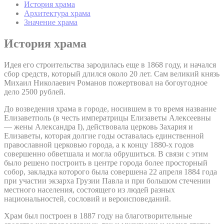
История храма
Архитектура храма
Значение храма
История храма
Идея его строительства зародилась еще в 1868 году, и начался
сбор средств, который длился около 20 лет. Сам великий князь
Михаил Николаевич Романов пожертвовал на богоугодное
дело 2500 рублей.
До возведения храма в городе, носившем в то время название
Елизаветполь (в честь императрицы Елизаветы Алексеевны
— жены Александра I), действовала церковь Захария и
Елизаветы, которая долгие годы оставалась единственной
православной церковью города, а к концу 1880-х годов
совершенно обветшала и могла обрушиться. В связи с этим
было решено построить в центре города более просторный
собор, закладка которого была совершена 22 апреля 1884 года
при участии экзарха Грузии Павла и при большом стечении
местного населения, состоящего из людей разных
национальностей, сословий и вероисповеданий.
Храм был построен в 1887 году на благотворительные