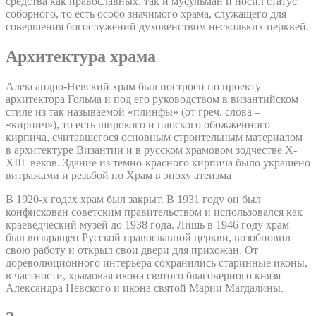
средства как православных, так и мусульман и носил статус
соборного, то есть особо значимого храма, служащего для
совершения богослужений духовенством нескольких церквей.
Архитектура храма
Александро-Невский храм был построен по проекту
архитектора Гольма и под его руководством в византийском
стиле из так называемой «плинфы» (от греч. слова –
«кирпич»), то есть широкого и плоского обожженного
кирпича, считавшегося основным строительным материалом
в архитектуре Византии и в русском храмовом зодчестве X-
XIII веков. Здание из темно-красного кирпича было украшено
витражами и резьбой по Храм в эпоху атеизма
В 1920-х годах храм был закрыт. В 1931 году он был
конфискован советским правительством и использовался как
краеведческий музей до 1938 года. Лишь в 1946 году храм
был возвращен Русской православной церкви, возобновил
свою работу и открыл свои двери для прихожан. От
дореволюционного интерьера сохранились старинные иконы,
в частности, храмовая икона святого благоверного князя
Александра Невского и икона святой Марии Магдалины.