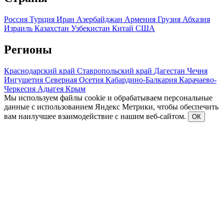
Россия
Турция
Иран
Азербайджан
Армения
Грузия
Абхазия
Израиль
Казахстан
Узбекистан
Китай
США
Регионы
Краснодарский край
Ставропольский край
Дагестан
Чечня
Ингушетия
Северная Осетия
Кабардино-Балкария
Карачаево-
Черкесия
Адыгея
Крым
Мы используем файлы cookie и обрабатываем персональные
данные с использованием Яндекс Метрики, чтобы обеспечить
вам наилучшее взаимодействие с нашим веб-сайтом.
ОК