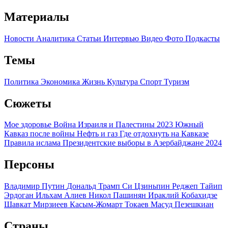
Материалы
Новости
Аналитика
Статьи
Интервью
Видео
Фото
Подкасты
Темы
Политика
Экономика
Жизнь
Культура
Спорт
Туризм
Сюжеты
Мое здоровье
Война Израиля и Палестины 2023
Южный
Кавказ после войны
Нефть и газ
Где отдохнуть на Кавказе
Правила ислама
Президентские выборы в Азербайджане 2024
Персоны
Владимир Путин
Дональд Трамп
Си Цзиньпин
Реджеп Тайип
Эрдоган
Ильхам Алиев
Никол Пашинян
Ираклий Кобахидзе
Шавкат Мирзиеев
Касым-Жомарт Токаев
Масуд Пезешкиан
Страны