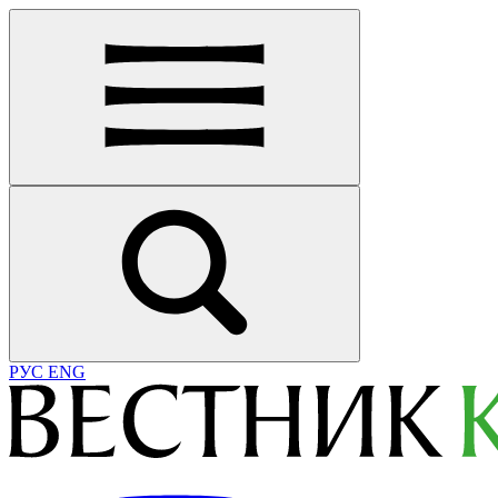
РУС
ENG