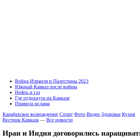
Война Израиля и Палестины 2023
Южный Кавказ после войны
Нефть и газ
Где отдохнуть на Кавказе
Правила ислама
Карабахское возрождение
Спорт
Фото
Видео
Здоровье
Кухня
Вестник Кавказа
—
Все новости
Иран и Индия договорились наращиват