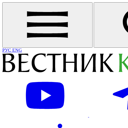
РУС
ENG