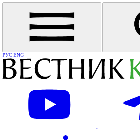
РУС
ENG