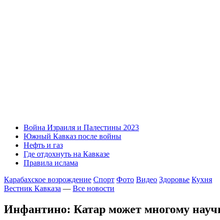
Война Израиля и Палестины 2023
Южный Кавказ после войны
Нефть и газ
Где отдохнуть на Кавказе
Правила ислама
Карабахское возрождение
Спорт
Фото
Видео
Здоровье
Кухня
Вестник Кавказа
—
Все новости
Инфантино: Катар может многому научи