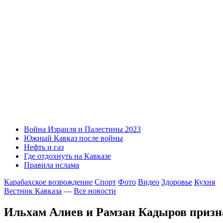
Война Израиля и Палестины 2023
Южный Кавказ после войны
Нефть и газ
Где отдохнуть на Кавказе
Правила ислама
Карабахское возрождение
Спорт
Фото
Видео
Здоровье
Кухня
Вестник Кавказа
—
Все новости
Ильхам Алиев и Рамзан Кадыров приз