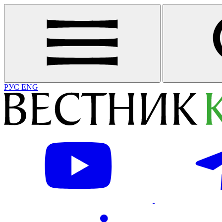
РУС
ENG