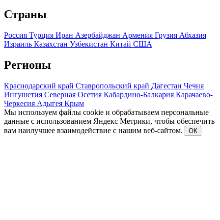
Страны
Россия
Турция
Иран
Азербайджан
Армения
Грузия
Абхазия
Израиль
Казахстан
Узбекистан
Китай
США
Регионы
Краснодарский край
Ставропольский край
Дагестан
Чечня
Ингушетия
Северная Осетия
Кабардино-Балкария
Карачаево-
Черкесия
Адыгея
Крым
Мы используем файлы cookie и обрабатываем персональные
данные с использованием Яндекс Метрики, чтобы обеспечить
вам наилучшее взаимодействие с нашим веб-сайтом.
ОК