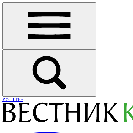
РУС
ENG