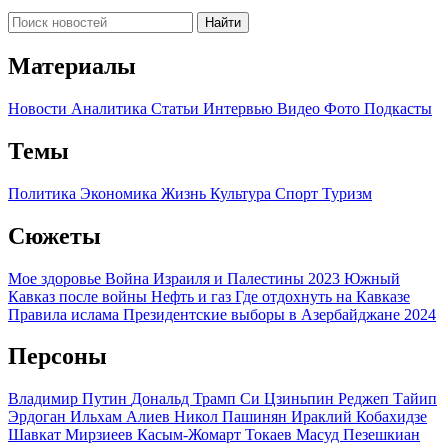
Найти
Материалы
Новости
Аналитика
Статьи
Интервью
Видео
Фото
Подкасты
Темы
Политика
Экономика
Жизнь
Культура
Спорт
Туризм
Сюжеты
Мое здоровье
Война Израиля и Палестины 2023
Южный
Кавказ после войны
Нефть и газ
Где отдохнуть на Кавказе
Правила ислама
Президентские выборы в Азербайджане 2024
Персоны
Владимир Путин
Дональд Трамп
Си Цзиньпин
Реджеп Тайип
Эрдоган
Ильхам Алиев
Никол Пашинян
Ираклий Кобахидзе
Шавкат Мирзиеев
Касым-Жомарт Токаев
Масуд Пезешкиан