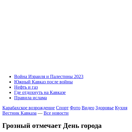
Война Израиля и Палестины 2023
Южный Кавказ после войны
Нефть и газ
Где отдохнуть на Кавказе
Правила ислама
Карабахское возрождение
Спорт
Фото
Видео
Здоровье
Кухня
Вестник Кавказа
—
Все новости
Грозный отмечает День города