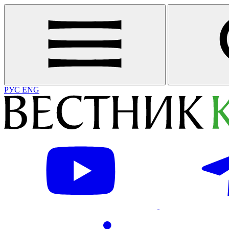
РУС
ENG