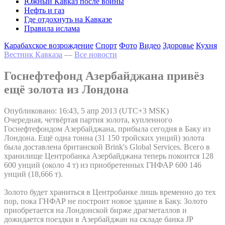
Южный Кавказ после войны
Нефть и газ
Где отдохнуть на Кавказе
Правила ислама
Карабахское возрождение
Спорт
Фото
Видео
Здоровье
Кухня
Вестник Кавказа
—
Все новости
Госнефтефонд Азербайджана привёз
ещё золота из Лондона
Опубликовано: 16:43, 5 апр 2013 (UTC+3 MSK)
Очередная, четвёртая партия золота, купленного
Госнефтефондом Азербайджана, прибыла сегодня в Баку из
Лондона. Ещё одна тонна (31 150 тройских унций) золота
была доставлена британской Brink's Global Services. Всего в
хранилище Центробанка Азербайджана теперь покоится 128
600 унций (около 4 т) из приобретенных ГНФАР 600 146
унций (18,666 т).
Золото будет храниться в Центробанке лишь временно до тех
пор, пока ГНФАР не построит новое здание в Баку. Золото
приобретается на Лондонской бирже драгметаллов и
дожидается поездки в Азербайджан на складе банка JP