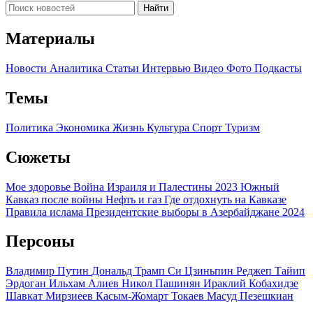
Найти
Материалы
Новости
Аналитика
Статьи
Интервью
Видео
Фото
Подкасты
Темы
Политика
Экономика
Жизнь
Культура
Спорт
Туризм
Сюжеты
Мое здоровье
Война Израиля и Палестины 2023
Южный
Кавказ после войны
Нефть и газ
Где отдохнуть на Кавказе
Правила ислама
Президентские выборы в Азербайджане 2024
Персоны
Владимир Путин
Дональд Трамп
Си Цзиньпин
Реджеп Тайип
Эрдоган
Ильхам Алиев
Никол Пашинян
Ираклий Кобахидзе
Шавкат Мирзиеев
Касым-Жомарт Токаев
Масуд Пезешкиан