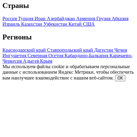
Страны
Россия
Турция
Иран
Азербайджан
Армения
Грузия
Абхазия
Израиль
Казахстан
Узбекистан
Китай
США
Регионы
Краснодарский край
Ставропольский край
Дагестан
Чечня
Ингушетия
Северная Осетия
Кабардино-Балкария
Карачаево-
Черкесия
Адыгея
Крым
Мы используем файлы cookie и обрабатываем персональные
данные с использованием Яндекс Метрики, чтобы обеспечить
вам наилучшее взаимодействие с нашим веб-сайтом.
ОК