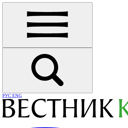
РУС
ENG