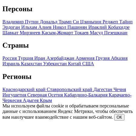
Персоны
Владимир Путин
Дональд Трамп
Си Цзиньпин
Реджеп Тайип
Эрдоган
Ильхам Алиев
Никол Пашинян
Ираклий Кобахидзе
Шавкат Мирзиеев
Касым-Жомарт Токаев
Масуд Пезешкиан
Страны
Россия
Турция
Иран
Азербайджан
Армения
Грузия
Абхазия
Израиль
Казахстан
Узбекистан
Китай
США
Регионы
Краснодарский край
Ставропольский край
Дагестан
Чечня
Ингушетия
Северная Осетия
Кабардино-Балкария
Карачаево-
Черкесия
Адыгея
Крым
Мы используем файлы cookie и обрабатываем персональные
данные с использованием Яндекс Метрики, чтобы обеспечить
вам наилучшее взаимодействие с нашим веб-сайтом.
ОК