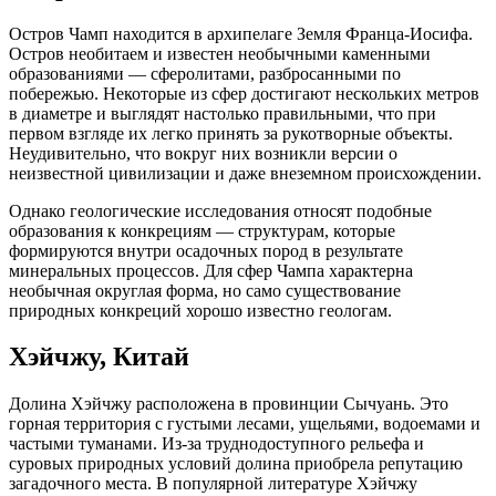
Остров Чамп находится в архипелаге Земля Франца-Иосифа.
Остров необитаем и известен необычными каменными
образованиями — сферолитами, разбросанными по
побережью. Некоторые из сфер достигают нескольких метров
в диаметре и выглядят настолько правильными, что при
первом взгляде их легко принять за рукотворные объекты.
Неудивительно, что вокруг них возникли версии о
неизвестной цивилизации и даже внеземном происхождении.
Однако геологические исследования относят подобные
образования к конкрециям — структурам, которые
формируются внутри осадочных пород в результате
минеральных процессов. Для сфер Чампа характерна
необычная округлая форма, но само существование
природных конкреций хорошо известно геологам.
Хэйчжу, Китай
Долина Хэйчжу расположена в провинции Сычуань. Это
горная территория с густыми лесами, ущельями, водоемами и
частыми туманами. Из-за труднодоступного рельефа и
суровых природных условий долина приобрела репутацию
загадочного места. В популярной литературе Хэйчжу