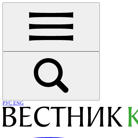
РУС
ENG