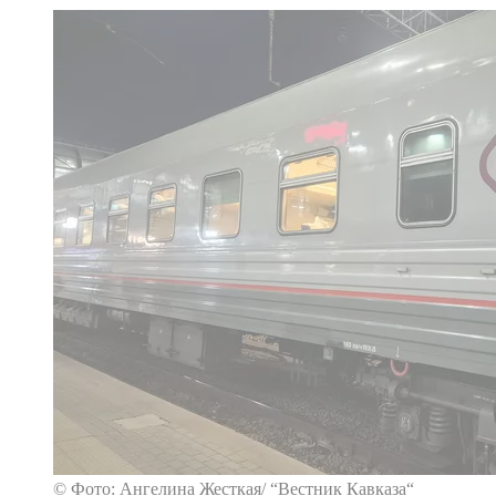
© Фото: Ангелина Жесткая/ “Вестник Кавказа“