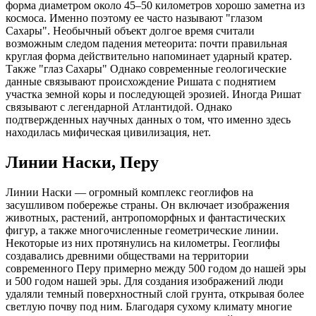
форма диаметром около 45–50 километров хорошо заметна из
космоса. Именно поэтому ее часто называют "глазом
Сахары". Необычный объект долгое время считали
возможным следом падения метеорита: почти правильная
круглая форма действительно напоминает ударный кратер.
Также "глаз Сахары" Однако современные геологические
данные связывают происхождение Ришата с поднятием
участка земной коры и последующей эрозией. Иногда Ришат
связывают с легендарной Атлантидой. Однако
подтвержденных научных данных о том, что именно здесь
находилась мифическая цивилизация, нет.
Линии Наски, Перу
Линии Наски — огромный комплекс геоглифов на
засушливом побережье страны. Он включает изображения
животных, растений, антропоморфных и фантастических
фигур, а также многочисленные геометрические линии.
Некоторые из них протянулись на километры. Геоглифы
создавались древними обществами на территории
современного Перу примерно между 500 годом до нашей эры
и 500 годом нашей эры. Для создания изображений люди
удаляли темный поверхностный слой грунта, открывая более
светлую почву под ним. Благодаря сухому климату многие