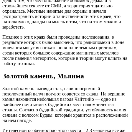
Дело в том, что местоположение обломков держали в
строжайшем секрете от СМИ, а территория тщательно
охранялась. Местные нанятые для охраны и начали
распространять истории о таинственности этих краев, что
натолкнуло однажды на мысль о том, что на этом можно и
заработать.
Позднее в этих краях были проведены исследования, в
результате которых было выяснено, что радиопомехи в Зоне
молчания могут возникать по вполне земным причинам,
среди которых большое содержание магнитных металлов
после падения метеоритов, которые в теории могут влиять на
работу техники.
Золотой камень, Мьянма
Золотой камень выглядит так, словно огромный
позолоченный валун вот-вот сорвется со скалы. На вершине
камня находится небольшая пагода Чайттийо — одно из
наиболее почитаемых буддийских мест паломничества
страны. Согласно буддийской традиции, устойчивость камня
связана с волосом Будды, который хранится в расположенной
на нем пагоде.
Интересной особенностью этого места – 2-3 человека всё же