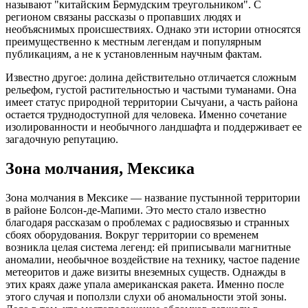
называют "китайским Бермудским треугольником". С
регионом связаны рассказы о пропавших людях и
необъяснимых происшествиях. Однако эти истории относятся
преимущественно к местным легендам и популярным
публикациям, а не к установленным научным фактам.
Известно другое: долина действительно отличается сложным
рельефом, густой растительностью и частыми туманами. Она
имеет статус природной территории Сычуани, а часть района
остается труднодоступной для человека. Именно сочетание
изолированности и необычного ландшафта и поддерживает ее
загадочную репутацию.
Зона молчания, Мексика
Зона молчания в Мексике — название пустынной территории
в районе Болсон-де-Мапими. Это место стало известно
благодаря рассказам о проблемах с радиосвязью и странных
сбоях оборудования. Вокруг территории со временем
возникла целая система легенд: ей приписывали магнитные
аномалии, необычное воздействие на технику, частое падение
метеоритов и даже визиты внеземных существ. Однажды в
этих краях даже упала американская ракета. Именно после
этого случая и поползли слухи об аномальности этой зоны.