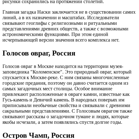
рисунки сохранились на протяжении столетий.
Главная загадка Наски заключается не в существовании самих
линий, а в их назначении и масштабах. Исследователи
связывают геоглифы с религиозными и ритуальными
представлениями древних обществ, а также с возможными
астрономическими функциями. При этом единой
исчерпывающей версии значения всего комплекса нет.
Голосов овраг, Россия
Голосов овраг в Москве находится на территории музея-
заповедника "Коломенское". Это природный овраг, который
спускается к Москве-реке. С ним связаны многочисленные
городские предания, поэтому он давно считается одним из
самых загадочных мест столицы. Особое внимание
привлекают расположенные в овраге камни, известные как
Гусь-камень и Девичий камень. В народных поверьях им
приписывали необычные свойства и связывали с древними
сакральными представлениями. С Голосовым оврагом также
связывают рассказы о загадочном тумане и людях, которые
якобы исчезали, а затем появлялись спустя долгие годы.
Остров Чамп, Россия