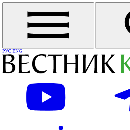
РУС
ENG