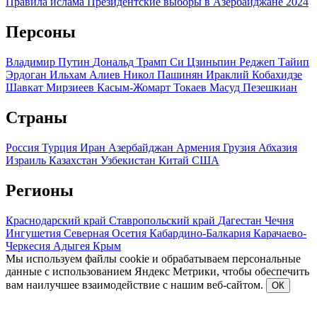
Правила ислама
Президентские выборы в Азербайджане 2024
Персоны
Владимир Путин
Дональд Трамп
Си Цзиньпин
Реджеп Тайип
Эрдоган
Ильхам Алиев
Никол Пашинян
Ираклий Кобахидзе
Шавкат Мирзиеев
Касым-Жомарт Токаев
Масуд Пезешкиан
Страны
Россия
Турция
Иран
Азербайджан
Армения
Грузия
Абхазия
Израиль
Казахстан
Узбекистан
Китай
США
Регионы
Краснодарский край
Ставропольский край
Дагестан
Чечня
Ингушетия
Северная Осетия
Кабардино-Балкария
Карачаево-
Черкесия
Адыгея
Крым
Мы используем файлы cookie и обрабатываем персональные
данные с использованием Яндекс Метрики, чтобы обеспечить
вам наилучшее взаимодействие с нашим веб-сайтом.
ОК