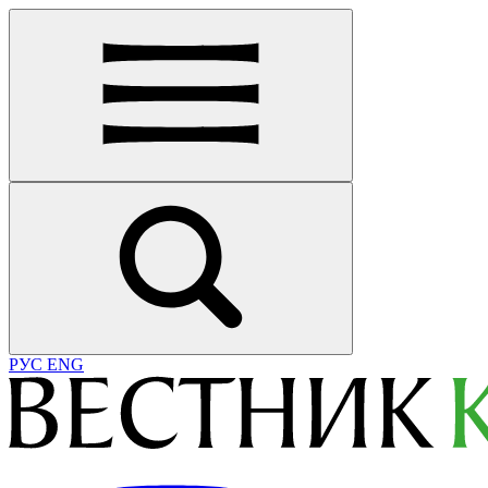
РУС
ENG