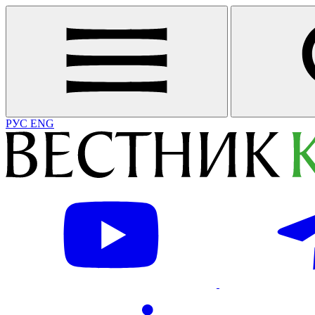
РУС
ENG