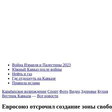
Война Израиля и Палестины 2023
Южный Кавказ после войны
Нефть и газ
Где отдохнуть на Кавказе
Правила ислама
Карабахское возрождение
Спорт
Фото
Видео
Здоровье
Кухня
Вестник Кавказа
—
Все новости
Евросоюз отсрочил создание зоны своб