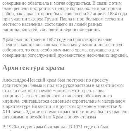
совершенно обветшала и могла обрушиться. В связи с этим
было решено построить в центре города более просторный
собор, закладка которого была совершена 22 апреля 1884 года
при участии экзарха Грузии Павла и при большом стечении
местного населения, состоящего из людей разных
национальностей, сословий и вероисповеданий.
Храм был построен в 1887 году на благотворительные
средства как православных, так и мусульман и носил статус
соборного, то есть особо значимого храма, служащего для
совершения богослужений духовенством нескольких церквей.
Архитектура храма
Александро-Невский храм был построен по проекту
архитектора Гольма и под его руководством в византийском
стиле из так называемой «плинфы» (от греч. слова –
«кирпич»), то есть широкого и плоского обожженного
кирпича, считавшегося основным строительным материалом
в архитектуре Византии и в русском храмовом зодчестве X-
XIII веков. Здание из темно-красного кирпича было украшено
витражами и резьбой по Храм в эпоху атеизма
В 1920-х годах храм был закрыт. В 1931 году он был