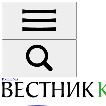
РУС
ENG