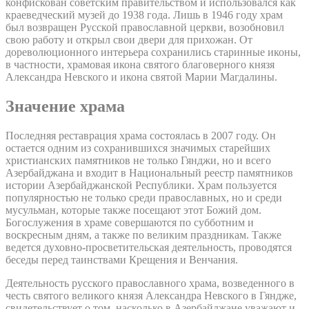
конфискован советским правительством и использовался как
краеведческий музей до 1938 года. Лишь в 1946 году храм
был возвращен Русской православной церкви, возобновил
свою работу и открыл свои двери для прихожан. От
дореволюционного интерьера сохранились старинные иконы,
в частности, храмовая икона святого благоверного князя
Александра Невского и икона святой Марии Магдалины.
Значение храма
Последняя реставрация храма состоялась в 2007 году. Он
остается одним из сохранившихся значимых старейших
христианских памятников не только Гянджи, но и всего
Азербайджана и входит в Национальный реестр памятников
истории Азербайджанской Республики. Храм пользуется
популярностью не только среди православных, но и среди
мусульман, которые также посещают этот Божий дом.
Богослужения в храме совершаются по субботним и
воскресным дням, а также по великим праздникам. Также
ведется духовно-просветительская деятельность, проводятся
беседы перед таинствами Крещения и Венчания.
Деятельность русского православного храма, возведенного в
честь святого великого князя Александра Невского в Гяндже,
свидетельствует о том, насколько в Азербайджане уважают и