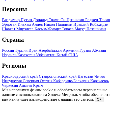
Персоны
Владимир Путин
Дональд Трамп
Си Цзиньпин
Реджеп Тайип
Эрдоган
Ильхам Алиев
Никол Пашинян
Ираклий Кобахидзе
Шавкат Мирзиеев
Касым-Жомарт Токаев
Масуд Пезешкиан
Страны
Россия
Турция
Иран
Азербайджан
Армения
Грузия
Абхазия
Израиль
Казахстан
Узбекистан
Китай
США
Регионы
Краснодарский край
Ставропольский край
Дагестан
Чечня
Ингушетия
Северная Осетия
Кабардино-Балкария
Карачаево-
Черкесия
Адыгея
Крым
Мы используем файлы cookie и обрабатываем персональные
данные с использованием Яндекс Метрики, чтобы обеспечить
вам наилучшее взаимодействие с нашим веб-сайтом.
ОК