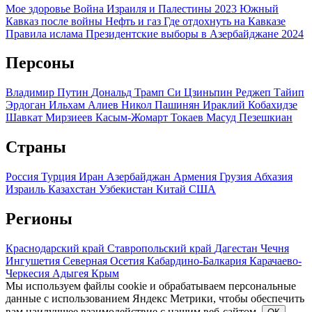
Мое здоровье
Война Израиля и Палестины 2023
Южный
Кавказ после войны
Нефть и газ
Где отдохнуть на Кавказе
Правила ислама
Президентские выборы в Азербайджане 2024
Персоны
Владимир Путин
Дональд Трамп
Си Цзиньпин
Реджеп Тайип
Эрдоган
Ильхам Алиев
Никол Пашинян
Ираклий Кобахидзе
Шавкат Мирзиеев
Касым-Жомарт Токаев
Масуд Пезешкиан
Страны
Россия
Турция
Иран
Азербайджан
Армения
Грузия
Абхазия
Израиль
Казахстан
Узбекистан
Китай
США
Регионы
Краснодарский край
Ставропольский край
Дагестан
Чечня
Ингушетия
Северная Осетия
Кабардино-Балкария
Карачаево-
Черкесия
Адыгея
Крым
Мы используем файлы cookie и обрабатываем персональные
данные с использованием Яндекс Метрики, чтобы обеспечить
вам наилучшее взаимодействие с нашим веб-сайтом.