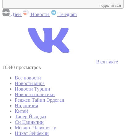
Поделиться
Дзен
Новости
Telegram
Вконтакте
16340 просмотров
Все новости
Новости мира
Новости Турции
Новости политики
Реджеп Тайип Эрдоган
Индонезия
Китай
Танер Йылдыз
Си Цзиньпин
Мевлют Чавушоглу
Нихат Зейбекчи