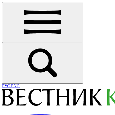
РУС
ENG