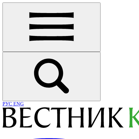
РУС
ENG