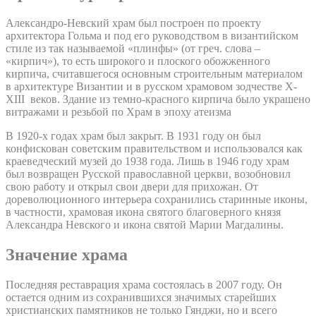
Александро-Невский храм был построен по проекту
архитектора Гольма и под его руководством в византийском
стиле из так называемой «плинфы» (от греч. слова –
«кирпич»), то есть широкого и плоского обожженного
кирпича, считавшегося основным строительным материалом
в архитектуре Византии и в русском храмовом зодчестве X-
XIII веков. Здание из темно-красного кирпича было украшено
витражами и резьбой по Храм в эпоху атеизма
В 1920-х годах храм был закрыт. В 1931 году он был
конфискован советским правительством и использовался как
краеведческий музей до 1938 года. Лишь в 1946 году храм
был возвращен Русской православной церкви, возобновил
свою работу и открыл свои двери для прихожан. От
дореволюционного интерьера сохранились старинные иконы,
в частности, храмовая икона святого благоверного князя
Александра Невского и икона святой Марии Магдалины.
Значение храма
Последняя реставрация храма состоялась в 2007 году. Он
остается одним из сохранившихся значимых старейших
христианских памятников не только Гянджи, но и всего