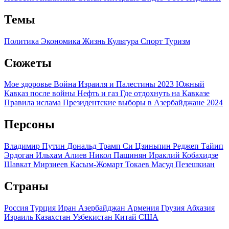
Темы
Политика
Экономика
Жизнь
Культура
Спорт
Туризм
Сюжеты
Мое здоровье
Война Израиля и Палестины 2023
Южный
Кавказ после войны
Нефть и газ
Где отдохнуть на Кавказе
Правила ислама
Президентские выборы в Азербайджане 2024
Персоны
Владимир Путин
Дональд Трамп
Си Цзиньпин
Реджеп Тайип
Эрдоган
Ильхам Алиев
Никол Пашинян
Ираклий Кобахидзе
Шавкат Мирзиеев
Касым-Жомарт Токаев
Масуд Пезешкиан
Страны
Россия
Турция
Иран
Азербайджан
Армения
Грузия
Абхазия
Израиль
Казахстан
Узбекистан
Китай
США