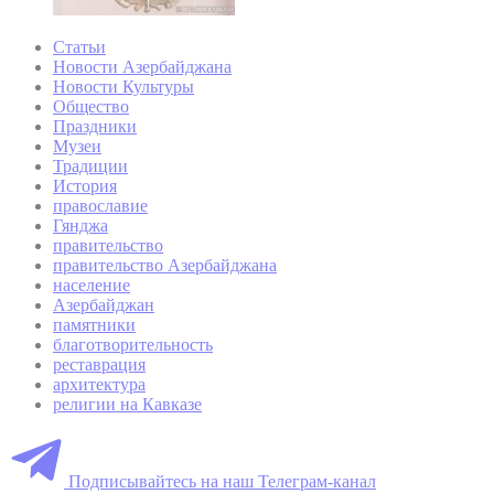
Статьи
Новости Азербайджана
Новости Культуры
Общество
Праздники
Музеи
Традиции
История
православие
Гянджа
правительство
правительство Азербайджана
население
Азербайджан
памятники
благотворительность
реставрация
архитектура
религии на Кавказе
Подписывайтесь на наш Телеграм-канал