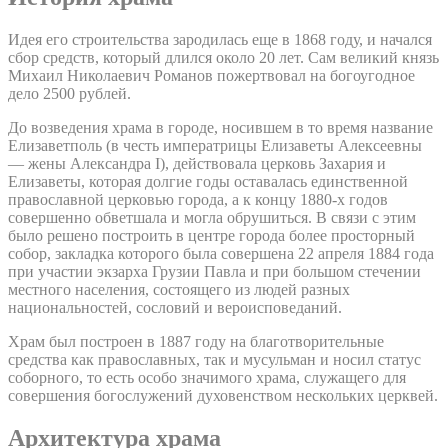
Идея его строительства зародилась еще в 1868 году, и начался
сбор средств, который длился около 20 лет. Сам великий князь
Михаил Николаевич Романов пожертвовал на богоугодное
дело 2500 рублей.
До возведения храма в городе, носившем в то время название
Елизаветполь (в честь императрицы Елизаветы Алексеевны
— жены Александра I), действовала церковь Захария и
Елизаветы, которая долгие годы оставалась единственной
православной церковью города, а к концу 1880-х годов
совершенно обветшала и могла обрушиться. В связи с этим
было решено построить в центре города более просторный
собор, закладка которого была совершена 22 апреля 1884 года
при участии экзарха Грузии Павла и при большом стечении
местного населения, состоящего из людей разных
национальностей, сословий и вероисповеданий.
Храм был построен в 1887 году на благотворительные
средства как православных, так и мусульман и носил статус
соборного, то есть особо значимого храма, служащего для
совершения богослужений духовенством нескольких церквей.
Архитектура храма