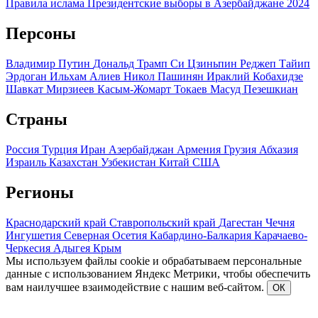
Правила ислама
Президентские выборы в Азербайджане 2024
Персоны
Владимир Путин
Дональд Трамп
Си Цзиньпин
Реджеп Тайип
Эрдоган
Ильхам Алиев
Никол Пашинян
Ираклий Кобахидзе
Шавкат Мирзиеев
Касым-Жомарт Токаев
Масуд Пезешкиан
Страны
Россия
Турция
Иран
Азербайджан
Армения
Грузия
Абхазия
Израиль
Казахстан
Узбекистан
Китай
США
Регионы
Краснодарский край
Ставропольский край
Дагестан
Чечня
Ингушетия
Северная Осетия
Кабардино-Балкария
Карачаево-
Черкесия
Адыгея
Крым
Мы используем файлы cookie и обрабатываем персональные
данные с использованием Яндекс Метрики, чтобы обеспечить
вам наилучшее взаимодействие с нашим веб-сайтом.
ОК