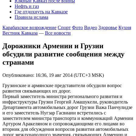
Южный Кавказ после войны
Нефть и газ
Где отдохнуть на Кавказе
Правила ислама
Карабахское возрождение
Спорт
Фото
Видео
Здоровье
Кухня
Вестник Кавказа
—
Все новости
Дорожники Армении и Грузии
обсудили развитие сообщения между
странами
Опубликовано: 16:36, 19 авг 2014 (UTC+3 MSK)
Грузинские и армянские представители обсудили вопрос
развития связывающих их дорог.
Первый заместитель министра регионального развития и
инфраструктуры Грузии Георгий Амашукели, руководитель
Департамента автомобильных дорог Грузии Важа Панчулидзе
и его заместитель Нугзар Гасвиани встретились с
заместителем министра транспорта и коммуникаций Армении
Артуром Аракеляном и сопровождающими его лицами во
вторник для обсуждения вопросов развития автомобильных
дорог международного значения, связывающих Армению и