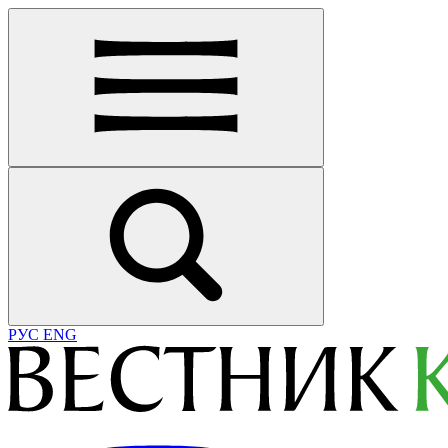
РУС
ENG