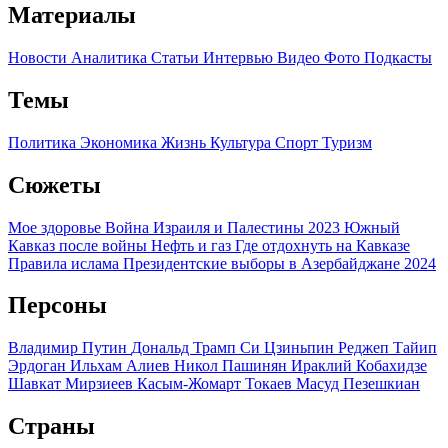
Материалы
Новости
Аналитика
Статьи
Интервью
Видео
Фото
Подкасты
Темы
Политика
Экономика
Жизнь
Культура
Спорт
Туризм
Сюжеты
Мое здоровье
Война Израиля и Палестины 2023
Южный
Кавказ после войны
Нефть и газ
Где отдохнуть на Кавказе
Правила ислама
Президентские выборы в Азербайджане 2024
Персоны
Владимир Путин
Дональд Трамп
Си Цзиньпин
Реджеп Тайип
Эрдоган
Ильхам Алиев
Никол Пашинян
Ираклий Кобахидзе
Шавкат Мирзиеев
Касым-Жомарт Токаев
Масуд Пезешкиан
Страны