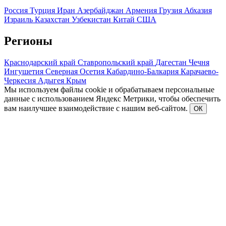
Россия
Турция
Иран
Азербайджан
Армения
Грузия
Абхазия
Израиль
Казахстан
Узбекистан
Китай
США
Регионы
Краснодарский край
Ставропольский край
Дагестан
Чечня
Ингушетия
Северная Осетия
Кабардино-Балкария
Карачаево-
Черкесия
Адыгея
Крым
Мы используем файлы cookie и обрабатываем персональные
данные с использованием Яндекс Метрики, чтобы обеспечить
вам наилучшее взаимодействие с нашим веб-сайтом.
ОК