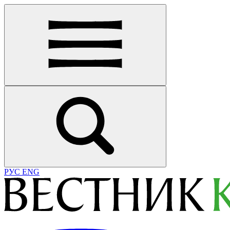
РУС
ENG