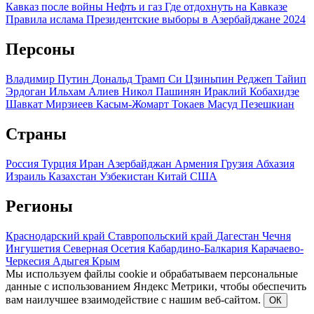
Кавказ после войны
Нефть и газ
Где отдохнуть на Кавказе
Правила ислама
Президентские выборы в Азербайджане 2024
Персоны
Владимир Путин
Дональд Трамп
Си Цзиньпин
Реджеп Тайип
Эрдоган
Ильхам Алиев
Никол Пашинян
Ираклий Кобахидзе
Шавкат Мирзиеев
Касым-Жомарт Токаев
Масуд Пезешкиан
Страны
Россия
Турция
Иран
Азербайджан
Армения
Грузия
Абхазия
Израиль
Казахстан
Узбекистан
Китай
США
Регионы
Краснодарский край
Ставропольский край
Дагестан
Чечня
Ингушетия
Северная Осетия
Кабардино-Балкария
Карачаево-
Черкесия
Адыгея
Крым
Мы используем файлы cookie и обрабатываем персональные
данные с использованием Яндекс Метрики, чтобы обеспечить
вам наилучшее взаимодействие с нашим веб-сайтом.
ОК