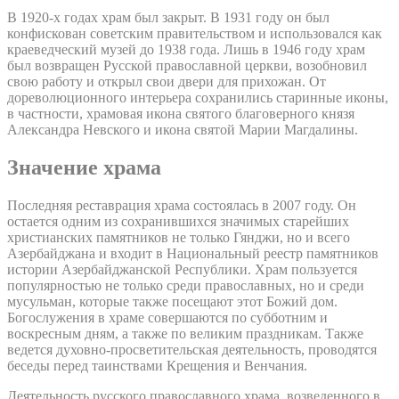
В 1920-х годах храм был закрыт. В 1931 году он был
конфискован советским правительством и использовался как
краеведческий музей до 1938 года. Лишь в 1946 году храм
был возвращен Русской православной церкви, возобновил
свою работу и открыл свои двери для прихожан. От
дореволюционного интерьера сохранились старинные иконы,
в частности, храмовая икона святого благоверного князя
Александра Невского и икона святой Марии Магдалины.
Значение храма
Последняя реставрация храма состоялась в 2007 году. Он
остается одним из сохранившихся значимых старейших
христианских памятников не только Гянджи, но и всего
Азербайджана и входит в Национальный реестр памятников
истории Азербайджанской Республики. Храм пользуется
популярностью не только среди православных, но и среди
мусульман, которые также посещают этот Божий дом.
Богослужения в храме совершаются по субботним и
воскресным дням, а также по великим праздникам. Также
ведется духовно-просветительская деятельность, проводятся
беседы перед таинствами Крещения и Венчания.
Деятельность русского православного храма, возведенного в