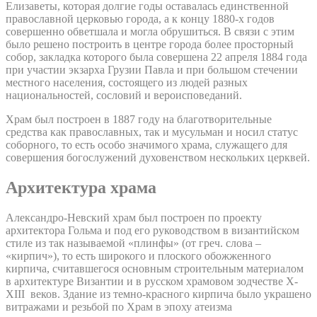
Елизаветы, которая долгие годы оставалась единственной
православной церковью города, а к концу 1880-х годов
совершенно обветшала и могла обрушиться. В связи с этим
было решено построить в центре города более просторный
собор, закладка которого была совершена 22 апреля 1884 года
при участии экзарха Грузии Павла и при большом стечении
местного населения, состоящего из людей разных
национальностей, сословий и вероисповеданий.
Храм был построен в 1887 году на благотворительные
средства как православных, так и мусульман и носил статус
соборного, то есть особо значимого храма, служащего для
совершения богослужений духовенством нескольких церквей.
Архитектура храма
Александро-Невский храм был построен по проекту
архитектора Гольма и под его руководством в византийском
стиле из так называемой «плинфы» (от греч. слова –
«кирпич»), то есть широкого и плоского обожженного
кирпича, считавшегося основным строительным материалом
в архитектуре Византии и в русском храмовом зодчестве X-
XIII веков. Здание из темно-красного кирпича было украшено
витражами и резьбой по Храм в эпоху атеизма