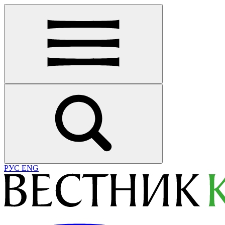
РУС
ENG