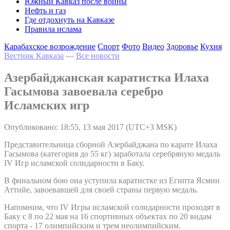
Южный Кавказ после войны
Нефть и газ
Где отдохнуть на Кавказе
Правила ислама
Карабахское возрождение
Спорт
Фото
Видео
Здоровье
Кухня
Вестник Кавказа
—
Все новости
Азербайджанская каратистка Илаха
Гасымова завоевала серебро
Исламских игр
Опубликовано: 18:55, 13 мая 2017 (UTC+3 MSK)
Представительница сборной Азербайджана по карате Илаха
Гасымова (категория до 55 кг) заработала серебряную медаль
IV Игр исламской солидарности в Баку.
В финальном бою она уступила каратистке из Египта Ясмин
Аттийе, завоевавшей для своей страны первую медаль.
Напомним, что IV Игры исламской солидарности проходят в
Баку с 8 по 22 мая на 16 спортивных объектах по 20 видам
спорта - 17 олимпийским и трем неолимпийским.