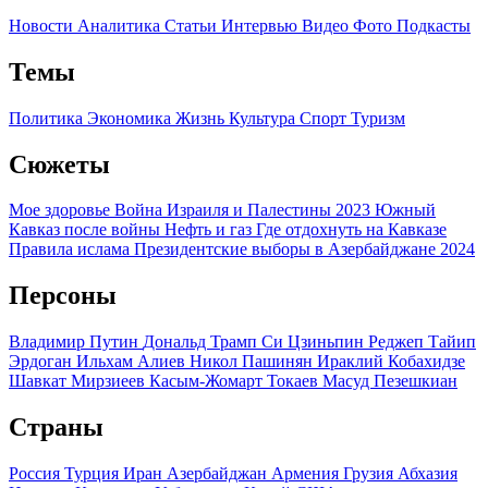
Новости
Аналитика
Статьи
Интервью
Видео
Фото
Подкасты
Темы
Политика
Экономика
Жизнь
Культура
Спорт
Туризм
Сюжеты
Мое здоровье
Война Израиля и Палестины 2023
Южный
Кавказ после войны
Нефть и газ
Где отдохнуть на Кавказе
Правила ислама
Президентские выборы в Азербайджане 2024
Персоны
Владимир Путин
Дональд Трамп
Си Цзиньпин
Реджеп Тайип
Эрдоган
Ильхам Алиев
Никол Пашинян
Ираклий Кобахидзе
Шавкат Мирзиеев
Касым-Жомарт Токаев
Масуд Пезешкиан
Страны
Россия
Турция
Иран
Азербайджан
Армения
Грузия
Абхазия