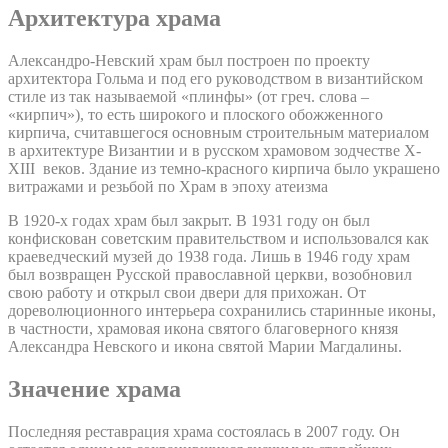
Архитектура храма
Александро-Невский храм был построен по проекту
архитектора Гольма и под его руководством в византийском
стиле из так называемой «плинфы» (от греч. слова –
«кирпич»), то есть широкого и плоского обожженного
кирпича, считавшегося основным строительным материалом
в архитектуре Византии и в русском храмовом зодчестве X-
XIII веков. Здание из темно-красного кирпича было украшено
витражами и резьбой по Храм в эпоху атеизма
В 1920-х годах храм был закрыт. В 1931 году он был
конфискован советским правительством и использовался как
краеведческий музей до 1938 года. Лишь в 1946 году храм
был возвращен Русской православной церкви, возобновил
свою работу и открыл свои двери для прихожан. От
дореволюционного интерьера сохранились старинные иконы,
в частности, храмовая икона святого благоверного князя
Александра Невского и икона святой Марии Магдалины.
Значение храма
Последняя реставрация храма состоялась в 2007 году. Он