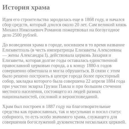
История храма
Идея его строительства зародилась еще в 1868 году, и начался
сбор средств, который длился около 20 лет. Сам великий князь
Михаил Николаевич Романов пожертвовал на богоугодное
дело 2500 рублей.
До возведения храма в городе, носившем в то время название
Елизаветполь (в честь императрицы Елизаветы Алексеевны
— жены Александра I), действовала церковь Захария и
Елизаветы, которая долгие годы оставалась единственной
православной церковью города, а к концу 1880-х годов
совершенно обветшала и могла обрушиться. В связи с этим
было решено построить в центре города более просторный
собор, закладка которого была совершена 22 апреля 1884 года
при участии экзарха Грузии Павла и при большом стечении
местного населения, состоящего из людей разных
национальностей, сословий и вероисповеданий.
Храм был построен в 1887 году на благотворительные
средства как православных, так и мусульман и носил статус
соборного, то есть особо значимого храма, служащего для
совершения богослужений духовенством нескольких церквей.