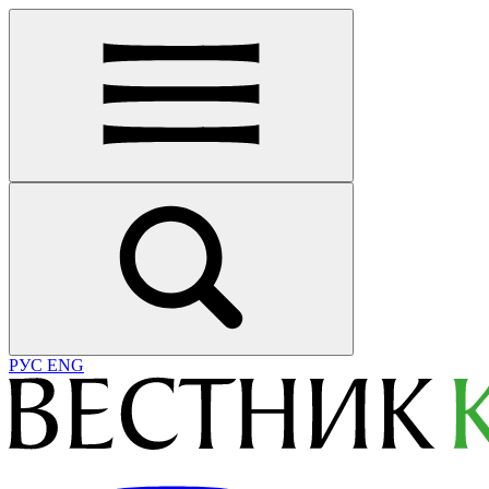
РУС
ENG