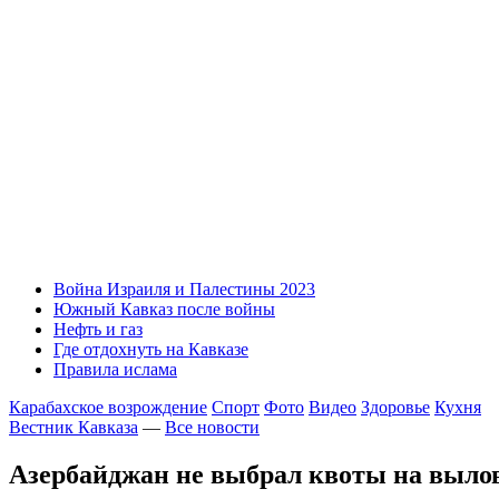
Война Израиля и Палестины 2023
Южный Кавказ после войны
Нефть и газ
Где отдохнуть на Кавказе
Правила ислама
Карабахское возрождение
Спорт
Фото
Видео
Здоровье
Кухня
Вестник Кавказа
—
Все новости
Азербайджан не выбрал квоты на выло