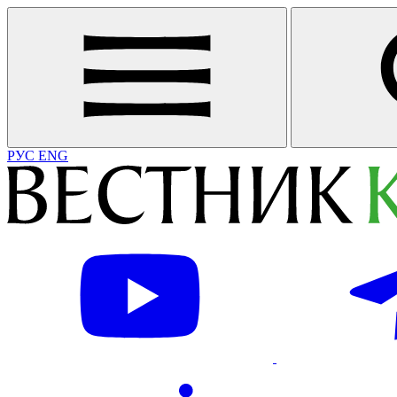
РУС
ENG