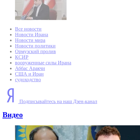
Все новости
Новости Ирана
Новости мира
Новости политики
Ормузский пролив
КСИР
вооруженные силы Ирана
Аббас Аракчи
США и Иран
судоходство
Подписывайтесь на наш Дзен-канал
Видео