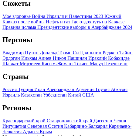
Сюжеты
Мое здоровье
Война Израиля и Палестины 2023
Южный
Кавказ после войны
Нефть и газ
Где отдохнуть на Кавказе
Правила ислама
Президентские выборы в Азербайджане 2024
Персоны
Владимир Путин
Дональд Трамп
Си Цзиньпин
Реджеп Тайип
Эрдоган
Ильхам Алиев
Никол Пашинян
Ираклий Кобахидзе
Шавкат Мирзиеев
Касым-Жомарт Токаев
Масуд Пезешкиан
Страны
Россия
Турция
Иран
Азербайджан
Армения
Грузия
Абхазия
Израиль
Казахстан
Узбекистан
Китай
США
Регионы
Краснодарский край
Ставропольский край
Дагестан
Чечня
Ингушетия
Северная Осетия
Кабардино-Балкария
Карачаево-
Черкесия
Адыгея
Крым