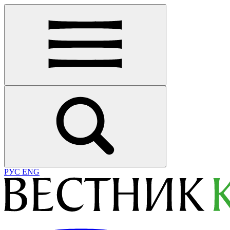
РУС
ENG