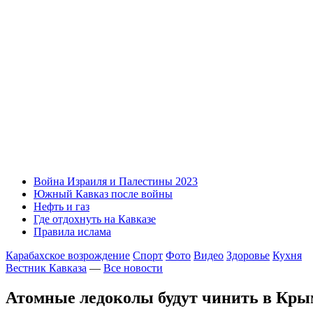
Война Израиля и Палестины 2023
Южный Кавказ после войны
Нефть и газ
Где отдохнуть на Кавказе
Правила ислама
Карабахское возрождение
Спорт
Фото
Видео
Здоровье
Кухня
Вестник Кавказа
—
Все новости
Атомные ледоколы будут чинить в Кры