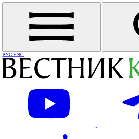
РУС
ENG