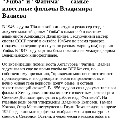
"Ушба" и "Фатима" — самые
известные фильмы Владимира
Валиева
В 1946 году на Тбилисской киностудии режиссер создал
документальный фильм "Ушба" в память об известном
альпинисте Александре Джапаридзе. Заслуженный мастер
спорта СССР погиб в октябре 1945-го во время траверса
(подъема на вершину и спуск по разным маршрутам) вершин
Ушбы. В 1947 году картина была показана на международном
Венецианском кинофестивале.
Об экранизации поэмы Коста Хетагурова "Фатима" Валиев
задумывался еще во время учебы во ВГИКе: его, по
собственному признанию, "привлекло многое: и поэтичность
произведения, и его демократическая направленность, и
вечно живая тема верности долгу, семье, и острый
захватывающий сюжет". В 1956 году он снял документальный
фильм о Хетагурове, а потом вместе с известным режиссером
Семеном Долидзе приступил к работе над "Фатимой". На
главные роли были утверждены Владимир Тхапсаев, Тамара
Кокова, Отар Мегвинетухуцеси и Гиули Чохонелидзе, в апреле
1957 года кинематографисты выбрали места для натурных
съемок в Северной Осетии, а через месяц началась работа в