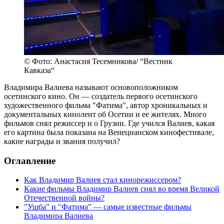
© Фото: Анастасия Тесемникова/ “Вестник
Кавказа“
Владимира Валиева называют основоположником
осетинского кино. Он — создатель первого осетинского
художественного фильма "Фатима", автор хроникальных и
документальных кинолент об Осетии и ее жителях. Много
фильмов снял режиссер и о Грузии. Где учился Валиев, какая
его картина была показана на Венецианском кинофестивале,
какие награды и звания получил?
Оглавление
Как Владимир Валиев стал кинорежиссером?
Какие фильмы Владимир Валиев снял во время Великой
Отечественной войны?
"Ушба" и "Фатима" — самые известные фильмы
Владимира Валиева