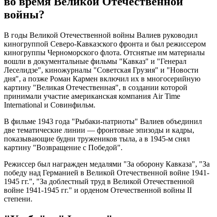
во время Великой Отечественной
войны?
В годы Великой Отечественной войны Валиев руководил
киногруппой Северо-Кавказского фронта и был режиссером
киногруппы Черноморского флота. Отснятые им материалы
вошли в документальные фильмы "Кавказ" и "Генерал
Леселидзе", киножурналы "Советская Грузия" и "Новости
дня", а позже Роман Кармен включил их в многосерийную
картину "Великая Отечественная", в создании которой
принимали участие американская компания Air Time
International и Совинфильм.
В фильме 1943 года "Рыбаки-патриоты" Валиев объединил
две тематические линии — фронтовые эпизоды и кадры,
показывающие будни тружеников тыла, а в 1945-м снял
картину "Возвращение с Победой".
Режиссер был награжден медалями "За оборону Кавказа", "За
победу над Германией в Великой Отечественной войне 1941-
1945 гг.", "За доблестный труд в Великой Отечественной
войне 1941-1945 гг." и орденом Отечественной войны II
степени.