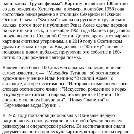
павильонах "Грузия-фильма". Картину посвятили 100-летию
со дня рождения Хетагурова, премьера в октябре 1958 года
состоялась одновременно в столицах Северной и Южной
Осетии. Сначала "Фатима" вышла на русском и грузинском
языках, потом поэт и публицист Реваз Асаев сделал перевод
на осетинский язык, и в декабре 1965 года Валиев представил
новую версию в Северной Осетии. Долгое время этот вариант
картины считался утерянным, а в 2019 году в Осетинском
драматическом театре во Владикавказе "Фатиму" впервые
показали в новом дубляже, приурочив это событие к 160-
летию со дня рождения автора поэмы.
Валиев снял более 100 документальных фильмов, в числе
самых известных — "Махарбек Туганов" об осетинском
художнике, ученике Ильи Репина; "Василий Абаев" о
филологе, авторе пятитомного "Историко-этимологического
словаря осетинского языка"; "Искусство, рожденное в горах"
о культуре осетинского народа; посвященные Грузии "По
снежным склонам Бакуриани", "Новая Сванетия" и
"Термальные воды Грузии".
В 1955 году постановщик основал в Цхинвале первую
национальную школу-студию, в которой обучали основам
режиссуры и операторской работы. Ее воспитанники сняли
документально-историческую картину, которая заняла первое