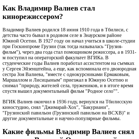
Как Владимир Валиев стал
кинорежиссером?
Владимир Валиев родился 18 июня 1910 года в Тбилиси, с
детства часто бывал в родовом селе в Знаурском районе
Южной Осетии. В 1927 году он начал учиться в школе-студии
при Госкинпроме Грузии (так тогда называлась "Грузия-
фильм"), через два года стал помощником режиссера, а в 1931-
м поступил на операторский факультет ВГИКа. В
студенческие годы Валиев поработал ассистентом на съемках
у Сергея Эйзенштейна, а еще, как вспоминала его двоюродная
сестра Зоя Валиева, "вместе с однокурсниками Ермаковым,
Маршаллом и Лисицыным" приезжал в Южную Осетию и
снимал "природу, жителей села, тружеников, и в итоге время
спустя вышел документальный фильм "Родное село"".
ВГИК Валиев окончил в 1936 году, вернулся на Тбилисскую
киностудию, снял "Джимарай-Хох", "Бакуриани",
"Грузинский павильон (Грузинский павильон на ВСХВ)" и
другие документальные и научно-популярные фильмы.
Какие фильмы Владимир Валиев снял