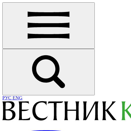
РУС
ENG