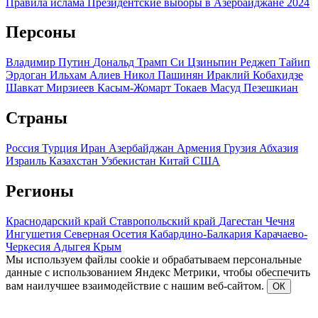
Правила ислама
Президентские выборы в Азербайджане 2024
Персоны
Владимир Путин
Дональд Трамп
Си Цзиньпин
Реджеп Тайип
Эрдоган
Ильхам Алиев
Никол Пашинян
Ираклий Кобахидзе
Шавкат Мирзиеев
Касым-Жомарт Токаев
Масуд Пезешкиан
Страны
Россия
Турция
Иран
Азербайджан
Армения
Грузия
Абхазия
Израиль
Казахстан
Узбекистан
Китай
США
Регионы
Краснодарский край
Ставропольский край
Дагестан
Чечня
Ингушетия
Северная Осетия
Кабардино-Балкария
Карачаево-
Черкесия
Адыгея
Крым
Мы используем файлы cookie и обрабатываем персональные
данные с использованием Яндекс Метрики, чтобы обеспечить
вам наилучшее взаимодействие с нашим веб-сайтом.
ОК