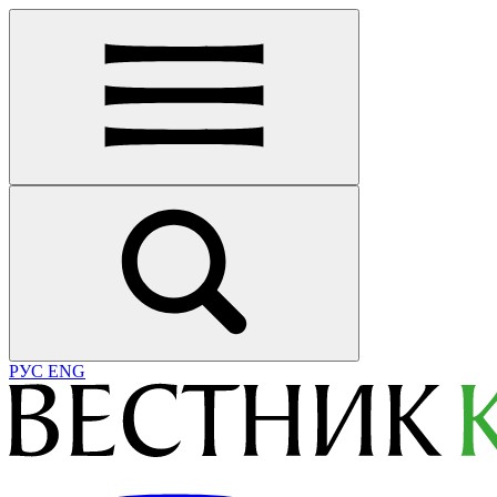
РУС
ENG