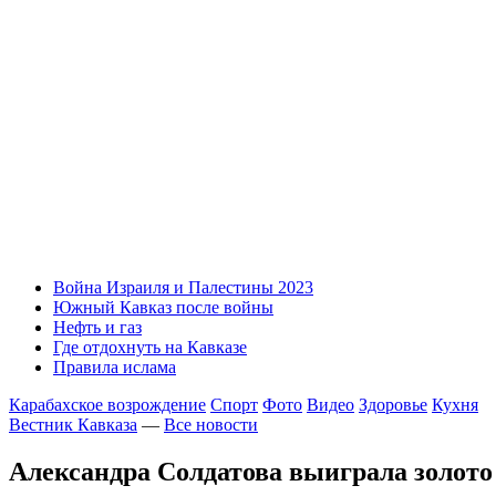
Война Израиля и Палестины 2023
Южный Кавказ после войны
Нефть и газ
Где отдохнуть на Кавказе
Правила ислама
Карабахское возрождение
Спорт
Фото
Видео
Здоровье
Кухня
Вестник Кавказа
—
Все новости
Александра Солдатова выиграла золото