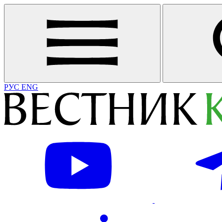
РУС
ENG