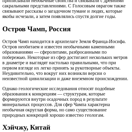
приписывали необычные свойства и связывали с древними
сакральными представлениями. С Голосовым оврагом также
связывают рассказы о загадочном тумане и людях, которые
якобы исчезали, а затем появлялись спустя долгие годы.
Остров Чамп, Россия
Остров Чамп находится в архипелаге Земля Франца-Иосифа.
Остров необитаем и известен необычными каменными
образованиями — сферолитами, разбросанными по
побережью. Некоторые из сфер достигают нескольких метров
в диаметре и выглядят настолько правильными, что при
первом взгляде их легко принять за рукотворные объекты.
Неудивительно, что вокруг них возникли версии о
неизвестной цивилизации и даже внеземном происхождении.
Однако геологические исследования относят подобные
образования к конкрециям — структурам, которые
формируются внутри осадочных пород в результате
минеральных процессов. Для сфер Чампа характерна
необычная округлая форма, но само существование
природных конкреций хорошо известно геологам.
Хэйчжу, Китай