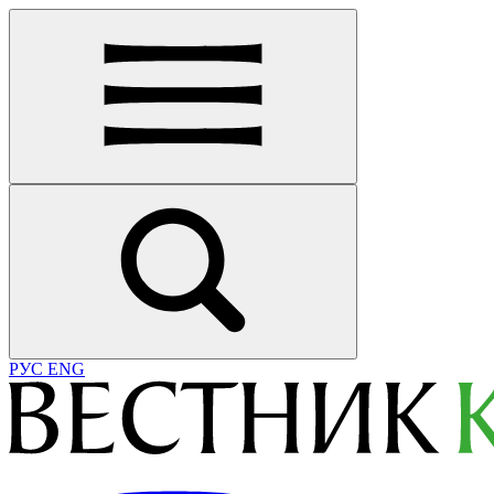
РУС
ENG