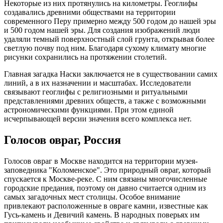
Некоторые из них протянулись на километры. Геоглифы
создавались древними обществами на территории
современного Перу примерно между 500 годом до нашей эры
и 500 годом нашей эры. Для создания изображений люди
удаляли темный поверхностный слой грунта, открывая более
светлую почву под ним. Благодаря сухому климату многие
рисунки сохранились на протяжении столетий.
Главная загадка Наски заключается не в существовании самих
линий, а в их назначении и масштабах. Исследователи
связывают геоглифы с религиозными и ритуальными
представлениями древних обществ, а также с возможными
астрономическими функциями. При этом единой
исчерпывающей версии значения всего комплекса нет.
Голосов овраг, Россия
Голосов овраг в Москве находится на территории музея-
заповедника "Коломенское". Это природный овраг, который
спускается к Москве-реке. С ним связаны многочисленные
городские предания, поэтому он давно считается одним из
самых загадочных мест столицы. Особое внимание
привлекают расположенные в овраге камни, известные как
Гусь-камень и Девичий камень. В народных поверьях им