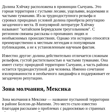
Долина Хэйчжу расположена в провинции Сычуань. Это
горная территория с густыми лесами, ущельями, водоемами и
частыми туманами. Из-за труднодоступного рельефа и
суровых природных условий долина приобрела репутацию
загадочного места. В популярной литературе Хэйчжу
называют "китайским Бермудским треугольником". С
регионом связаны рассказы о пропавших людях и
необъяснимых происшествиях. Однако эти истории относятся
преимущественно к местным легендам и популярным
публикациям, а не к установленным научным фактам.
Известно другое: долина действительно отличается сложным
рельефом, густой растительностью и частыми туманами. Она
имеет статус природной территории Сычуани, а часть района
остается труднодоступной для человека. Именно сочетание
изолированности и необычного ландшафта и поддерживает ее
загадочную репутацию.
Зона молчания, Мексика
Зона молчания в Мексике — название пустынной территории
в районе Болсон-де-Мапими. Это место стало известно
благодаря рассказам о проблемах с радиосвязью и странных