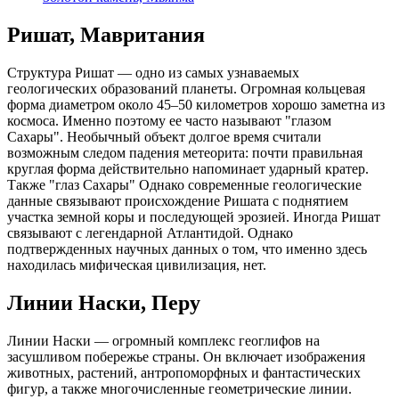
Ришат, Мавритания
Структура Ришат — одно из самых узнаваемых
геологических образований планеты. Огромная кольцевая
форма диаметром около 45–50 километров хорошо заметна из
космоса. Именно поэтому ее часто называют "глазом
Сахары". Необычный объект долгое время считали
возможным следом падения метеорита: почти правильная
круглая форма действительно напоминает ударный кратер.
Также "глаз Сахары" Однако современные геологические
данные связывают происхождение Ришата с поднятием
участка земной коры и последующей эрозией. Иногда Ришат
связывают с легендарной Атлантидой. Однако
подтвержденных научных данных о том, что именно здесь
находилась мифическая цивилизация, нет.
Линии Наски, Перу
Линии Наски — огромный комплекс геоглифов на
засушливом побережье страны. Он включает изображения
животных, растений, антропоморфных и фантастических
фигур, а также многочисленные геометрические линии.