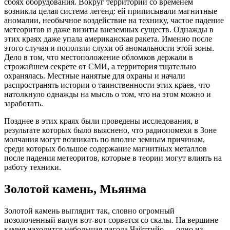
сбоях оборудования. Вокруг территории со временем
возникла целая система легенд: ей приписывали магнитные
аномалии, необычное воздействие на технику, частое падение
метеоритов и даже визиты внеземных существ. Однажды в
этих краях даже упала американская ракета. Именно после
этого случая и поползли слухи об аномальности этой зоны.
Дело в том, что местоположение обломков держали в
строжайшем секрете от СМИ, а территория тщательно
охранялась. Местные нанятые для охраны и начали
распространять истории о таинственности этих краев, что
натолкнуло однажды на мысль о том, что на этом можно и
заработать.
Позднее в этих краях были проведены исследования, в
результате которых было выяснено, что радиопомехи в Зоне
молчания могут возникать по вполне земным причинам,
среди которых большое содержание магнитных металлов
после падения метеоритов, которые в теории могут влиять на
работу техники.
Золотой камень, Мьянма
Золотой камень выглядит так, словно огромный
позолоченный валун вот-вот сорвется со скалы. На вершине
камня находится небольшая пагода Чайттийо — одно из