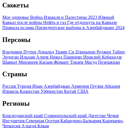
Сюжеты
Мое здоровье
Война Израиля и Палестины 2023
Южный
Кавказ после войны
Нефть и газ
Где отдохнуть на Кавказе
Правила ислама
Президентские выборы в Азербайджане 2024
Персоны
Владимир Путин
Дональд Трамп
Си Цзиньпин
Реджеп Тайип
Эрдоган
Ильхам Алиев
Никол Пашинян
Ираклий Кобахидзе
Шавкат Мирзиеев
Касым-Жомарт Токаев
Масуд Пезешкиан
Страны
Россия
Турция
Иран
Азербайджан
Армения
Грузия
Абхазия
Израиль
Казахстан
Узбекистан
Китай
США
Регионы
Краснодарский край
Ставропольский край
Дагестан
Чечня
Ингушетия
Северная Осетия
Кабардино-Балкария
Карачаево-
Черкесия
Адыгея
Крым