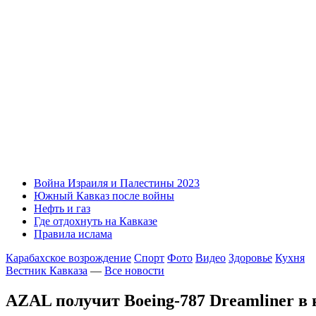
Война Израиля и Палестины 2023
Южный Кавказ после войны
Нефть и газ
Где отдохнуть на Кавказе
Правила ислама
Карабахское возрождение
Спорт
Фото
Видео
Здоровье
Кухня
Вестник Кавказа
—
Все новости
AZAL получит Boeing-787 Dreamliner в 