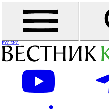
РУС
ENG