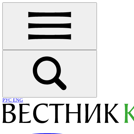
РУС
ENG