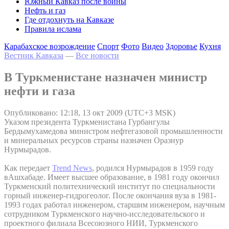
Южный Кавказ после войны
Нефть и газ
Где отдохнуть на Кавказе
Правила ислама
Карабахское возрождение
Спорт
Фото
Видео
Здоровье
Кухня
Вестник Кавказа
—
Все новости
В Туркменистане назначен министр
нефти и газа
Опубликовано: 12:18, 13 окт 2009 (UTC+3 MSK)
Указом президента Туркменистана Гурбангулы
Бердымухамедова министром нефтегазовой промышленности
и минеральных ресурсов страны назначен Оразнур
Нурмырадов.
Как передает
Trend News
, родился Нурмырадов в 1959 году
вАшхабаде. Имеет высшее образование, в 1981 году окончил
Туркменский политехнический институт по специальности
горный инженер-гидрогеолог. После окончания вуза в 1981-
1993 годах работал инженером, старшим инженером, научным
сотрудником Туркменского научно-исследовательского и
проектного филиала Всесоюзного НИИ, Туркменского