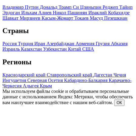
Владимир Путин
Дональд Трамп
Си Цзиньпин
Реджеп Тайип
Эрдоган
Ильхам Алиев
Никол Пашинян
Ираклий Кобахидзе
Шавкат Мирзиеев
Касым-Жомарт Токаев
Масуд Пезешкиан
Страны
Россия
Турция
Иран
Азербайджан
Армения
Грузия
Абхазия
Израиль
Казахстан
Узбекистан
Китай
США
Регионы
Краснодарский край
Ставропольский край
Дагестан
Чечня
Ингушетия
Северная Осетия
Кабардино-Балкария
Карачаево-
Черкесия
Адыгея
Крым
Мы используем файлы cookie и обрабатываем персональные
данные с использованием Яндекс Метрики, чтобы обеспечить
вам наилучшее взаимодействие с нашим веб-сайтом.
ОК