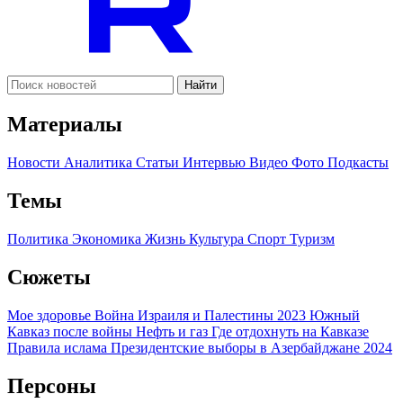
Найти
Материалы
Новости
Аналитика
Статьи
Интервью
Видео
Фото
Подкасты
Темы
Политика
Экономика
Жизнь
Культура
Спорт
Туризм
Сюжеты
Мое здоровье
Война Израиля и Палестины 2023
Южный
Кавказ после войны
Нефть и газ
Где отдохнуть на Кавказе
Правила ислама
Президентские выборы в Азербайджане 2024
Персоны