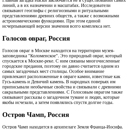
Главная загадка Наски заключается не в существовании самих
линий, а в их назначении и масштабах. Исследователи
связывают геоглифы с религиозными и ритуальными
представлениями древних обществ, а также с возможными
астрономическими функциями. При этом единой
исчерпывающей версии значения всего комплекса нет.
Голосов овраг, Россия
Голосов овраг в Москве находится на территории музея-
заповедника "Коломенское". Это природный овраг, который
спускается к Москве-реке. С ним связаны многочисленные
городские предания, поэтому он давно считается одним из
самых загадочных мест столицы. Особое внимание
привлекают расположенные в овраге камни, известные как
Гусь-камень и Девичий камень. В народных поверьях им
приписывали необычные свойства и связывали с древними
сакральными представлениями. С Голосовым оврагом также
связывают рассказы о загадочном тумане и людях, которые
якобы исчезали, а затем появлялись спустя долгие годы.
Остров Чамп, Россия
Остров Чамп находится в архипелаге Земля Франца-Иосифа.