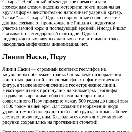
Сахары". Необычный объект долгое время считали
возможным следом падения метеорита: почти правильная
круглая форма действительно напоминает ударный кратер.
Также "глаз Сахары" Однако современные геологические
данные связывают происхождение Ришата с поднятием
участка земной коры и последующей эрозией. Иногда Ришат
связывают с легендарной Атлантидой. Однако
подтвержденных научных данных о том, что именно здесь
находилась мифическая цивилизация, нет.
Линии Наски, Перу
Линии Наски — огромный комплекс геоглифов на
засушливом побережье страны. Он включает изображения
животных, растений, антропоморфных и фантастических
фигур, а также многочисленные геометрические линии.
Некоторые из них протянулись на километры. Геоглифы
создавались древними обществами на территории
современного Перу примерно между 500 годом до нашей эры
и 500 годом нашей эры. Для создания изображений люди
удаляли темный поверхностный слой грунта, открывая более
светлую почву под ним. Благодаря сухому климату многие
рисунки сохранились на протяжении столетий.