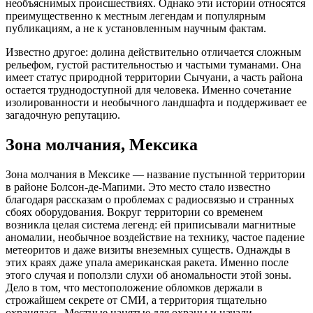
необъяснимых происшествиях. Однако эти истории относятся
преимущественно к местным легендам и популярным
публикациям, а не к установленным научным фактам.
Известно другое: долина действительно отличается сложным
рельефом, густой растительностью и частыми туманами. Она
имеет статус природной территории Сычуани, а часть района
остается труднодоступной для человека. Именно сочетание
изолированности и необычного ландшафта и поддерживает ее
загадочную репутацию.
Зона молчания, Мексика
Зона молчания в Мексике — название пустынной территории
в районе Болсон-де-Мапими. Это место стало известно
благодаря рассказам о проблемах с радиосвязью и странных
сбоях оборудования. Вокруг территории со временем
возникла целая система легенд: ей приписывали магнитные
аномалии, необычное воздействие на технику, частое падение
метеоритов и даже визиты внеземных существ. Однажды в
этих краях даже упала американская ракета. Именно после
этого случая и поползли слухи об аномальности этой зоны.
Дело в том, что местоположение обломков держали в
строжайшем секрете от СМИ, а территория тщательно
охранялась. Местные нанятые для охраны и начали