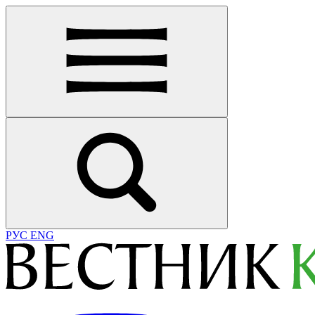
РУС
ENG