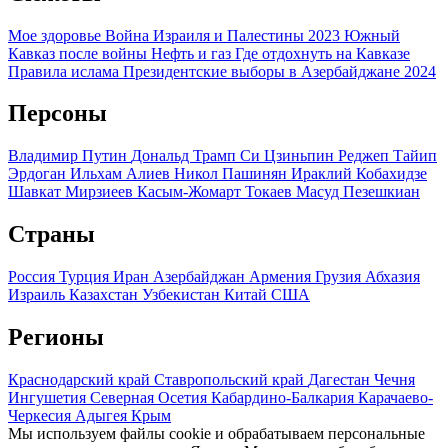
Мое здоровье
Война Израиля и Палестины 2023
Южный
Кавказ после войны
Нефть и газ
Где отдохнуть на Кавказе
Правила ислама
Президентские выборы в Азербайджане 2024
Персоны
Владимир Путин
Дональд Трамп
Си Цзиньпин
Реджеп Тайип
Эрдоган
Ильхам Алиев
Никол Пашинян
Ираклий Кобахидзе
Шавкат Мирзиеев
Касым-Жомарт Токаев
Масуд Пезешкиан
Страны
Россия
Турция
Иран
Азербайджан
Армения
Грузия
Абхазия
Израиль
Казахстан
Узбекистан
Китай
США
Регионы
Краснодарский край
Ставропольский край
Дагестан
Чечня
Ингушетия
Северная Осетия
Кабардино-Балкария
Карачаево-
Черкесия
Адыгея
Крым
Мы используем файлы cookie и обрабатываем персональные